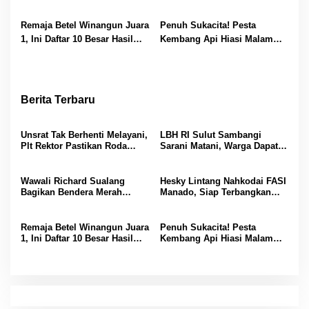
Putih, Ajak Warga Kobarkan
Prestasi dan Cetak Atlet
Semangat Kemerdekaan
Dirgantara Muda
Remaja Betel Winangun Juara
Penuh Sukacita! Pesta
1, Ini Daftar 10 Besar Hasil
Kembang Api Hiasi Malam
Lomba Small Mixed Choir
Terakhir PSR GMIM 2026, Pnt
PSR GMIM 2026
Richard Sualang Sampaikan
Terima Kasih
Berita Terbaru
Unsrat Tak Berhenti Melayani,
LBH RI Sulut Sambangi
Plt Rektor Pastikan Roda
Sarani Matani, Warga Dapat
Akademik Tetap Berjalan
Edukasi Hukum dan Akses
Bantuan Gratis
Wawali Richard Sualang
Hesky Lintang Nahkodai FASI
Bagikan Bendera Merah
Manado, Siap Terbangkan
Putih, Ajak Warga Kobarkan
Prestasi dan Cetak Atlet
Semangat Kemerdekaan
Dirgantara Muda
Remaja Betel Winangun Juara
Penuh Sukacita! Pesta
1, Ini Daftar 10 Besar Hasil
Kembang Api Hiasi Malam
Lomba Small Mixed Choir
Terakhir PSR GMIM 2026, Pnt
PSR GMIM 2026
Richard Sualang Sampaikan
Terima Kasih