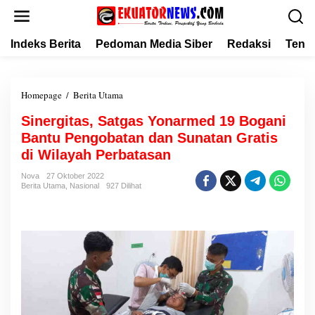
L
e
w
Indeks Berita
Pedoman Media Siber
Redaksi
Tent
a
t
i
k
Homepage
/
Berita Utama
S
e
i
k
Sinergitas, Satgas Yonarmed 19 Bogani
n
o
Bantu Pengobatan dan Sunatan Gratis
e
n
r
di Wilayah Perbatasan
t
g
e
Nova
27 Oktober 2022
i
Berita Utama
,
Nasional
927 Dilihat
n
t
a
s
,
S
a
t
g
a