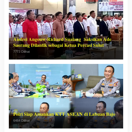
Andrei Angouw-Richard Sualang Saksikan Ade
Saerang Dilantik sebagai Ketua Percasi Sulut
7773 Dilihat
Polri Siap Amankan KTT ASEAN di Labuan Bajo
6464 Dilihat