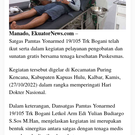
s
Y
o
n
a
Manado,
EkuatorNews.com
r
–
m
Satgas Pamtas Yonarmed
19/105
Trk Bogani telah
e
ikut serta dalam kegiatan pelayanan pengobatan dan
d
sunatan gratis bersama tenaga kesehatan Puskesmas.
1
9
B
Kegiatan tersebut digelar di Kecamatan Puring
o
Kencana, Kabupaten Kapuas Hulu, Kalbar, Kamis,
g
(27/10/2022) dalam rangka memperingati Hari
a
Dokter Nasional.
n
i
B
Dalam keterangan, Dansatgas Pamtas Yonarmed
a
19/105 Trk Bogani Letkol Arm Edi Yulian Budiargo
n
S.Sos M.Han, menjelaskan kegiatan ini merupakan
t
bentuk sinergitas antara satgas dengan tenaga medis
u
P