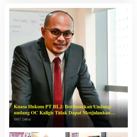
Kuasa Hukum PT BLJ: Berdasarkan Undang-
undang OC Kaligis Tidak Dapat Menjalankan
Profesi Advokat
8487 Dilihat