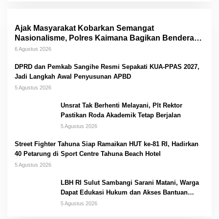
Ajak Masyarakat Kobarkan Semangat
Nasionalisme, Polres Kaimana Bagikan Bendera
Merah Putih Jelang Hut RI
6 Agustus 2026
DPRD dan Pemkab Sangihe Resmi Sepakati KUA-PPAS 2027,
Jadi Langkah Awal Penyusunan APBD
5 Agustus 2026
Unsrat Tak Berhenti Melayani, Plt Rektor
Pastikan Roda Akademik Tetap Berjalan
5 Agustus 2026
Street Fighter Tahuna Siap Ramaikan HUT ke-81 RI, Hadirkan
40 Petarung di Sport Centre Tahuna Beach Hotel
5 Agustus 2026
LBH RI Sulut Sambangi Sarani Matani, Warga
Dapat Edukasi Hukum dan Akses Bantuan
Gratis
5 Agustus 2026