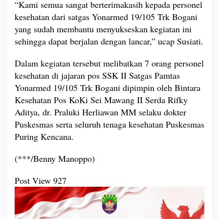
“Kami semua sangat berterimakasih kepada personel
t
i
kesehatan dari satgas Yonarmed
19/105
Trk Bogani
s
yang sudah membantu menyukseskan kegiatan ini
d
sehingga dapat berjalan dengan lancar,” ucap Susiati.
i
W
Dalam kegiatan tersebut melibatkan 7 orang personel
i
l
kesehatan di jajaran pos SSK II Satgas Pamtas
a
Yonarmed
19/105
Trk Bogani dipimpin oleh Bintara
y
Kesehatan Pos KoKi Sei Mawang II Serda Rifky
a
Aditya, dr. Praluki Herliawan MM selaku dokter
h
P
Puskesmas serta seluruh tenaga kesehatan Puskesmas
e
Puring Kencana.
r
b
(***/Benny Manoppo)
a
t
Post View
927
a
s
a
n