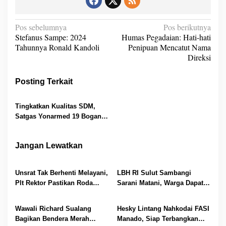
N
Pos sebelumnya
Pos berikutnya
Stefanus Sampe: 2024
Humas Pegadaian: Hati-hati
a
Tahunnya Ronald Kandoli
Penipuan Mencatut Nama
v
Direksi
i
Posting Terkait
g
a
Tingkatkan Kualitas SDM,
s
Satgas Yonarmed 19 Bogani
i
Bantu Bimbel Anak-anak
Perbatasan
p
Jangan Lewatkan
o
s
Unsrat Tak Berhenti Melayani,
LBH RI Sulut Sambangi
Plt Rektor Pastikan Roda
Sarani Matani, Warga Dapat
Akademik Tetap Berjalan
Edukasi Hukum dan Akses
Bantuan Gratis
Wawali Richard Sualang
Hesky Lintang Nahkodai FASI
Bagikan Bendera Merah
Manado, Siap Terbangkan