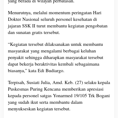
yang berada di wilayah perbatasan.
e
n
Menurutnya, melalui momentum peringatan Hari
g
Dokter Nasional seluruh personel kesehatan di
o
jajaran SSK II turut membantu kegiatan pengobatan
b
a
dan sunatan gratis tersebut.
t
a
“Kegiatan tersebut dilaksanakan untuk membantu
n
masyarakat yang mengalami berbagai keluhan
d
penyakit sehingga diharapkan masyarakat tersebut
a
n
dapat bekerja beraktivitas kembali sebagaimana
S
biasanya,” kata Edi Budiargo.
u
n
Terpisah, Susiati Julia, Amd. Keb. (27) selaku kepala
a
Puskesmas Puring Kencana memberikan apresiasi
t
a
kepada personel satgas Yonarmed
19/105
Trk Bogani
n
yang sudah ikut serta membantu dalam
G
menyukseskan kegiatan tersebut.
r
a