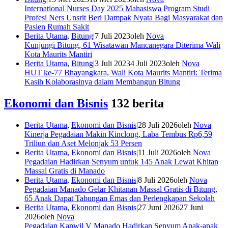
International Nurses Day 2025 Mahasiswa Program Studi
Profesi Ners Unsrit Beri Dampak Nyata Bagi Masyarakat dan
Pasien Rumah Sakit
Berita Utama
,
Bitung
|
7 Juli 2023
oleh
Nova
Kunjungi Bitung, 61 Wisatawan Mancanegara Diterima Wali
Kota Maurits Mantiri
Berita Utama
,
Bitung
|
3 Juli 2023
4 Juli 2023
oleh
Nova
HUT ke-77 Bhayangkara, Wali Kota Maurits Mantiri: Terima
Kasih Kolaborasinya dalam Membangun Bitung
Ekonomi dan Bisnis
132 berita
Berita Utama
,
Ekonomi dan Bisnis
|
28 Juli 2026
oleh
Nova
Kinerja Pegadaian Makin Kinclong, Laba Tembus Rp6,59
Triliun dan Aset Melonjak 53 Persen
Berita Utama
,
Ekonomi dan Bisnis
|
11 Juli 2026
oleh
Nova
Pegadaian Hadirkan Senyum untuk 145 Anak Lewat Khitan
Massal Gratis di Manado
Berita Utama
,
Ekonomi dan Bisnis
|
8 Juli 2026
oleh
Nova
Pegadaian Manado Gelar Khitanan Massal Gratis di Bitung,
65 Anak Dapat Tabungan Emas dan Perlengkapan Sekolah
Berita Utama
,
Ekonomi dan Bisnis
|
27 Juni 2026
27 Juni
2026
oleh
Nova
Pegadaian Kanwil V Manado Hadirkan Senyum Anak-anak