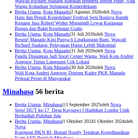
Wawali Richard Sualang Bagikan Bendera Merah Putih, Ajak
Warga Kobarkan Semangat Kemerdekaan
Berita Utama
,
Kota Manado
|
2 Agustus 2026
oleh
Nova
Haru dan Penuh Kepedulian! Festival Seni Budaya Bantik
Kenang Jasa Robert Wolter Mongisidi Lewat Karangan
Bunga dan Bakti Kesehatan Gratis
Berita Utama
,
Kota Manado
|
31 Juli 2026
oleh
Nova
Resmi! Manado Kini Punya 6 Lingkungan Baru, Wawali
Richard Sualang: Pelayanan Harus Lebih Maksimal
Berita Utama
,
Kota Manado
|
31 Juli 2026
oleh
Nova
Pandu Disiapkan Jadi Sport Center Warga, Wali Kota Andrei
Angouw Turun Langsung Cek Lokasi
Berita Utama
,
Kota Manado
|
30 Juli 2026
oleh
Nova
Wali Kota Andrei Angouw Dorong Kader PKK Manado
Perkuat Peran di Masyarakat
Minahasa
56 berita
Berita Utama
,
Minahasa
|
13 September 2025
oleh
Nova
Seru! HUT ke-17 Desa Kayuuwi I Hadirkan Lomba Unik
Berhadiah Puluhan Juta
Berita Utama
,
Minahasa
|
1 Oktober 2024
1 Oktober 2024
oleh
Nova
Kunjungi BKN RI, Bupati Noudy Tendean Koordinasikan
Karir ASN Pemkab Minahasa