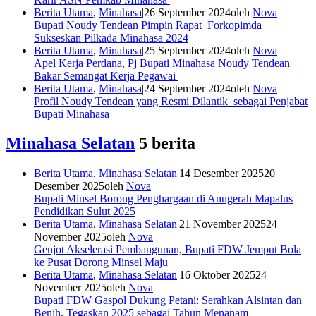
Berita Utama
,
Minahasa
|
26 September 2024
oleh
Nova
Bupati Noudy Tendean Pimpin Rapat Forkopimda
Sukseskan Pilkada Minahasa 2024
Berita Utama
,
Minahasa
|
25 September 2024
oleh
Nova
Apel Kerja Perdana, Pj Bupati Minahasa Noudy Tendean
Bakar Semangat Kerja Pegawai
Berita Utama
,
Minahasa
|
24 September 2024
oleh
Nova
Profil Noudy Tendean yang Resmi Dilantik sebagai Penjabat
Bupati Minahasa
Minahasa Selatan
5 berita
Berita Utama
,
Minahasa Selatan
|
14 Desember 2025
20
Desember 2025
oleh
Nova
Bupati Minsel Borong Penghargaan di Anugerah Mapalus
Pendidikan Sulut 2025
Berita Utama
,
Minahasa Selatan
|
21 November 2025
24
November 2025
oleh
Nova
Genjot Akselerasi Pembangunan, Bupati FDW Jemput Bola
ke Pusat Dorong Minsel Maju
Berita Utama
,
Minahasa Selatan
|
16 Oktober 2025
24
November 2025
oleh
Nova
Bupati FDW Gaspol Dukung Petani: Serahkan Alsintan dan
Benih, Tegaskan 2025 sebagai Tahun Menanam