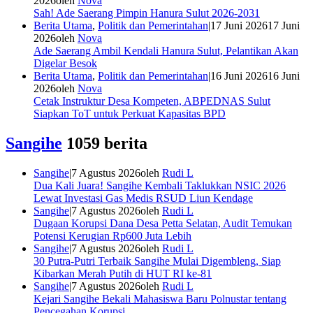
2026
oleh
Nova
Sah! Ade Saerang Pimpin Hanura Sulut 2026-2031
Berita Utama
,
Politik dan Pemerintahan
|
17 Juni 2026
17 Juni
2026
oleh
Nova
Ade Saerang Ambil Kendali Hanura Sulut, Pelantikan Akan
Digelar Besok
Berita Utama
,
Politik dan Pemerintahan
|
16 Juni 2026
16 Juni
2026
oleh
Nova
Cetak Instruktur Desa Kompeten, ABPEDNAS Sulut
Siapkan ToT untuk Perkuat Kapasitas BPD
Sangihe
1059 berita
Sangihe
|
7 Agustus 2026
oleh
Rudi L
Dua Kali Juara! Sangihe Kembali Taklukkan NSIC 2026
Lewat Investasi Gas Medis RSUD Liun Kendage
Sangihe
|
7 Agustus 2026
oleh
Rudi L
Dugaan Korupsi Dana Desa Petta Selatan, Audit Temukan
Potensi Kerugian Rp600 Juta Lebih
Sangihe
|
7 Agustus 2026
oleh
Rudi L
30 Putra-Putri Terbaik Sangihe Mulai Digembleng, Siap
Kibarkan Merah Putih di HUT RI ke-81
Sangihe
|
7 Agustus 2026
oleh
Rudi L
Kejari Sangihe Bekali Mahasiswa Baru Polnustar tentang
Pencegahan Korupsi