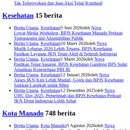
Tak Terprovokasi dan Jaga Aksi Tetap Kondusif
Kesehatan
15 berita
Berita Utama
,
Kesehatan
|
5 Juni 2026
oleh
Nova
Lewat Media Workshop, BPJS Kesehatan Manado Perkuat
Transparansi dan Akuntabilitas Publik
Berita Utama
,
Kesehatan
|
10 Maret 2026
oleh
Nova
Mudik Lebaran 2026 Lebih Tenang, BPJS Kesehatan
Pastikan Layanan JKN Tetap Aktif di Seluruh Indonesia
Berita Utama
,
Kesehatan
|
1 Maret 2026
oleh
Nova
Pastikan Tepat Sasaran, BPJS Kesehatan Gandeng BPS Sulut
Amankan Kepesertaan PBI JK
Berita Utama
,
Kesehatan
|
12 Januari 2026
oleh
Nova
Akses JKN Kini Lebih Mudah, Gojek dan BPJS Kesehatan
Satukan Langkah untuk Mitra
Berita Utama
,
Kesehatan
|
12 Desember 2025
oleh
Nova
UHC Day 2025, Pemerintah dan BPJS Kesehatan Perkuat
JKN Demi Indonesia Lebih Sehat
Kota Manado
748 berita
Berita Utama
,
Kota Manado
|
5 Agustus 2026
oleh
Nova