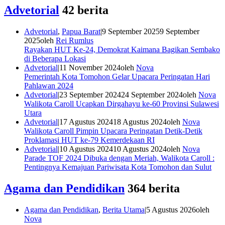
Advetorial
42 berita
Advetorial
,
Papua Barat
|
9 September 2025
9 September
2025
oleh
Rei Rumlus
Rayakan HUT Ke-24, Demokrat Kaimana Bagikan Sembako
di Beberapa Lokasi
Advetorial
|
11 November 2024
oleh
Nova
Pemerintah Kota Tomohon Gelar Upacara Peringatan Hari
Pahlawan 2024
Advetorial
|
23 September 2024
24 September 2024
oleh
Nova
Walikota Caroll Ucapkan Dirgahayu ke-60 Provinsi Sulawesi
Utara
Advetorial
|
17 Agustus 2024
18 Agustus 2024
oleh
Nova
Walikota Caroll Pimpin Upacara Peringatan Detik-Detik
Proklamasi HUT ke-79 Kemerdekaan RI
Advetorial
|
10 Agustus 2024
10 Agustus 2024
oleh
Nova
Parade TOF 2024 Dibuka dengan Meriah, Walikota Caroll :
Pentingnya Kemajuan Pariwisata Kota Tomohon dan Sulut
Agama dan Pendidikan
364 berita
Agama dan Pendidikan
,
Berita Utama
|
5 Agustus 2026
oleh
Nova