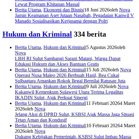
Lewat Program Khitanan Massal
Berita Utama
,
Ekonomi dan Bisnis
|
18 Juni 2026
oleh
Nova
Jamin Keamanan Aset Jutaan Nasabah, Pegadaian Kanwil V
Manado Sosialisasikan Kerjasama dengan Polri
Hukum dan Kriminal
334 berita
Berita Utama
,
Hukum dan Kriminal
|
5 Agustus 2026
oleh
Nova
LBH RI Sulut Sambangi Sarani Matani, Warga Dapat
Edukasi Hukum dan Akses Bantuan Gratis
Berita Utama
,
Hukum dan Kriminal
|
15 Juli 2026
oleh
Nova
Operasi Nusa Maleo 2026 Berbuah Hasil, Bea Cukai
Sulbagtara Amankan Rokok Ilegal Bernilai Ratusan Juta
Berita Utama
,
Hukum dan Kriminal
|
9 Juli 2026
oleh
Nova
Kakanwil Kemenkum Sulawesi Utara Terima Legalitas
IKADIN Sulut, Ajak Perkuat Sinergi
Berita Utama
,
Hukum dan Kriminal
|
11 Februari 2026
4 Maret
2026
oleh
Nova
Jelang Aksi di DPRD Sulut, KSBSI Ajak Massa Jaga Situasi
Tetap Aman dan Kondusif
Berita Utama
,
Hukum dan Kriminal
|
10 Februari 2026
4 Maret
2026
oleh
Nova
Dukung Kebijakan Pemerintah, KSBSI Sulut Imbau Massa