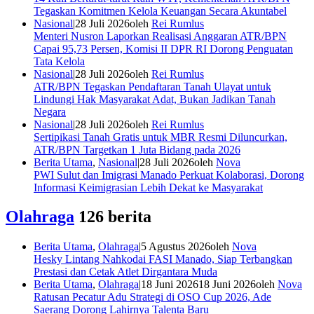
Tegaskan Komitmen Kelola Keuangan Secara Akuntabel
Nasional
|
28 Juli 2026
oleh
Rei Rumlus
Menteri Nusron Laporkan Realisasi Anggaran ATR/BPN
Capai 95,73 Persen, Komisi II DPR RI Dorong Penguatan
Tata Kelola
Nasional
|
28 Juli 2026
oleh
Rei Rumlus
ATR/BPN Tegaskan Pendaftaran Tanah Ulayat untuk
Lindungi Hak Masyarakat Adat, Bukan Jadikan Tanah
Negara
Nasional
|
28 Juli 2026
oleh
Rei Rumlus
Sertipikasi Tanah Gratis untuk MBR Resmi Diluncurkan,
ATR/BPN Targetkan 1 Juta Bidang pada 2026
Berita Utama
,
Nasional
|
28 Juli 2026
oleh
Nova
PWI Sulut dan Imigrasi Manado Perkuat Kolaborasi, Dorong
Informasi Keimigrasian Lebih Dekat ke Masyarakat
Olahraga
126 berita
Berita Utama
,
Olahraga
|
5 Agustus 2026
oleh
Nova
Hesky Lintang Nahkodai FASI Manado, Siap Terbangkan
Prestasi dan Cetak Atlet Dirgantara Muda
Berita Utama
,
Olahraga
|
18 Juni 2026
18 Juni 2026
oleh
Nova
Ratusan Pecatur Adu Strategi di OSO Cup 2026, Ade
Saerang Dorong Lahirnya Talenta Baru