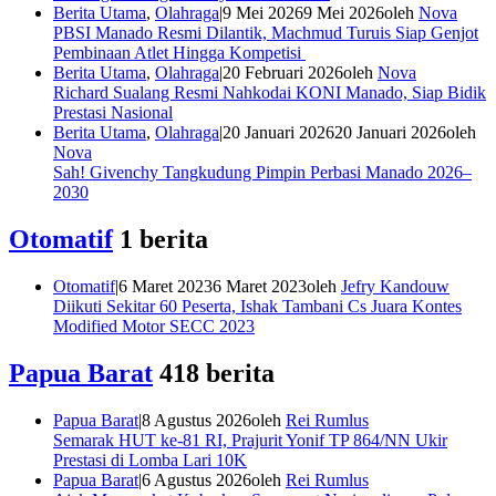
Berita Utama
,
Olahraga
|
9 Mei 2026
9 Mei 2026
oleh
Nova
PBSI Manado Resmi Dilantik, Machmud Turuis Siap Genjot
Pembinaan Atlet Hingga Kompetisi
Berita Utama
,
Olahraga
|
20 Februari 2026
oleh
Nova
Richard Sualang Resmi Nahkodai KONI Manado, Siap Bidik
Prestasi Nasional
Berita Utama
,
Olahraga
|
20 Januari 2026
20 Januari 2026
oleh
Nova
Sah! Givenchy Tangkudung Pimpin Perbasi Manado 2026–
2030
Otomatif
1 berita
Otomatif
|
6 Maret 2023
6 Maret 2023
oleh
Jefry Kandouw
Diikuti Sekitar 60 Peserta, Ishak Tambani Cs Juara Kontes
Modified Motor SECC 2023
Papua Barat
418 berita
Papua Barat
|
8 Agustus 2026
oleh
Rei Rumlus
Semarak HUT ke-81 RI, Prajurit Yonif TP 864/NN Ukir
Prestasi di Lomba Lari 10K
Papua Barat
|
6 Agustus 2026
oleh
Rei Rumlus