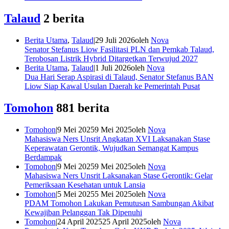
Talaud
2 berita
Berita Utama
,
Talaud
|
29 Juli 2026
oleh
Nova
Senator Stefanus Liow Fasilitasi PLN dan Pemkab Talaud,
Terobosan Listrik Hybrid Ditargetkan Terwujud 2027
Berita Utama
,
Talaud
|
1 Juli 2026
oleh
Nova
Dua Hari Serap Aspirasi di Talaud, Senator Stefanus BAN
Liow Siap Kawal Usulan Daerah ke Pemerintah Pusat
Tomohon
881 berita
Tomohon
|
9 Mei 2025
9 Mei 2025
oleh
Nova
Mahasiswa Ners Unsrit Angkatan XVI Laksanakan Stase
Keperawatan Gerontik, Wujudkan Semangat Kampus
Berdampak
Tomohon
|
9 Mei 2025
9 Mei 2025
oleh
Nova
Mahasiswa Ners Unsrit Laksanakan Stase Gerontik: Gelar
Pemeriksaan Kesehatan untuk Lansia
Tomohon
|
5 Mei 2025
5 Mei 2025
oleh
Nova
PDAM Tomohon Lakukan Pemutusan Sambungan Akibat
Kewajiban Pelanggan Tak Dipenuhi
Tomohon
|
24 April 2025
25 April 2025
oleh
Nova