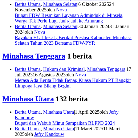
Berita Utama
,
Minahasa Selatan
|
6 Oktober 2025
24
November 2025
oleh
Nova
Bupati FDW Resmikan Layanan Adminduk di Minsela,
Warga Tak Perlu Lagi Jauh-jauh ke Amurang
Berita Utama
,
Minahasa Selatan
|
30 Januari 2024
31 Januari
2024
oleh
Nova
Rayakan HUT ke-21, Berikut Prestasi Kabupaten Minahasa
Selatan Tahun 2023 Bersama FDW-PYR
Minahasa Tenggara
1 berita
Berita Utama
,
Hukum dan Kriminal
,
Minahasa Tenggara
|
17
Juli 2023
16 Agustus 2023
oleh
Nova
Merasa Ada Berita Tidak Benar, Kuasa Hukum PT Bangkit
Limpoga Jaya Bilang Begini
Minahasa Utara
132 berita
Berita Utama
,
Minahasa Utara
|
1 April 2025
oleh
Jefry
Kandouw
Bupati dan Wabub Minut Sampaikan RLPPD 2024
Berita Utama
,
Minahasa Utara
|
11 Maret 2025
11 Maret
2025
oleh
Jefry Kandouw