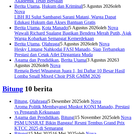
Akademik Tetap Berjalan
Berita Utama
,
Hukum dan Kriminal
|
5 Agustus 2026
oleh
Nova
LBH RI Sulut Sambangi Sarani Matani, Warga Dapat
Edukasi Hukum dan Akses Bantuan Gratis
Berita Utama
,
Kota Manado
|
5 Agustus 2026
oleh
Nova
Wawali Richard Sualang Bagikan Bendera Merah Putih, Ajak
Warga Kobarkan Semangat Kemerdekaan
Berita Utama
,
Olahraga
|
5 Agustus 2026
oleh
Nova
Hesky Lintang Nahkodai FASI Manado, Siap Terbangkan
Prestasi dan Cetak Atlet Dirgantara Muda
Agama dan Pendidikan
,
Berita Utama
|
3 Agustus 2026
3
Agustus 2026
oleh
Nova
Remaja Betel Winangun Juara 1, Ini Daftar 10 Besar Hasil
Lomba Small Mixed Choir PSR GMIM 2026
Bitung
10 berita
Bitung
,
Olahraga
|
5 Desember 2025
oleh
Nova
Aroma Politik Membayangi Muskot KONI Manado, Prestasi
vs Pengaruh Kekuasaan
Agama dan Pendidikan
,
Bitung
|
15 November 2025
oleh
Nova
PSM UNSRAT Bikin Bangga! Resmi Tembus Grand Prix
KTCC 2025 di Semarang
Bitung
|
15 Mei 2025
16 Mei 2025
oleh
Nova