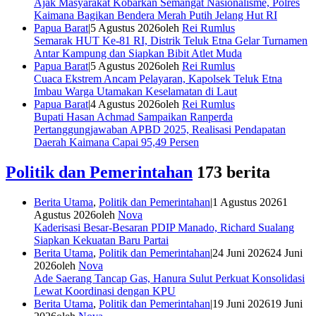
Ajak Masyarakat Kobarkan Semangat Nasionalisme, Polres
Kaimana Bagikan Bendera Merah Putih Jelang Hut RI
Papua Barat
|
5 Agustus 2026
oleh
Rei Rumlus
Semarak HUT Ke-81 RI, Distrik Teluk Etna Gelar Turnamen
Antar Kampung dan Siapkan Bibit Atlet Muda
Papua Barat
|
5 Agustus 2026
oleh
Rei Rumlus
Cuaca Ekstrem Ancam Pelayaran, Kapolsek Teluk Etna
Imbau Warga Utamakan Keselamatan di Laut
Papua Barat
|
4 Agustus 2026
oleh
Rei Rumlus
Bupati Hasan Achmad Sampaikan Ranperda
Pertanggungjawaban APBD 2025, Realisasi Pendapatan
Daerah Kaimana Capai 95,49 Persen
Politik dan Pemerintahan
173 berita
Berita Utama
,
Politik dan Pemerintahan
|
1 Agustus 2026
1
Agustus 2026
oleh
Nova
Kaderisasi Besar-Besaran PDIP Manado, Richard Sualang
Siapkan Kekuatan Baru Partai
Berita Utama
,
Politik dan Pemerintahan
|
24 Juni 2026
24 Juni
2026
oleh
Nova
Ade Saerang Tancap Gas, Hanura Sulut Perkuat Konsolidasi
Lewat Koordinasi dengan KPU
Berita Utama
,
Politik dan Pemerintahan
|
19 Juni 2026
19 Juni