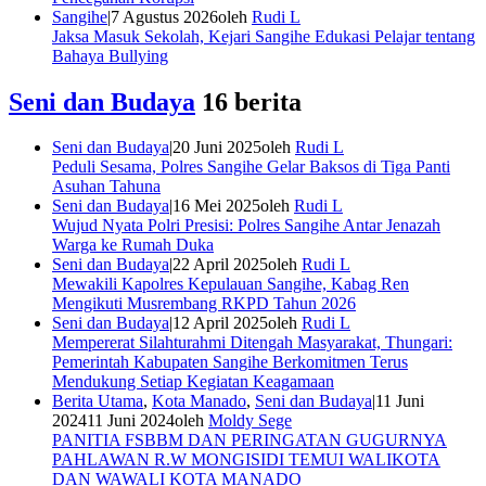
Sangihe
|
7 Agustus 2026
oleh
Rudi L
Jaksa Masuk Sekolah, Kejari Sangihe Edukasi Pelajar tentang
Bahaya Bullying
Seni dan Budaya
16 berita
Seni dan Budaya
|
20 Juni 2025
oleh
Rudi L
Peduli Sesama, Polres Sangihe Gelar Baksos di Tiga Panti
Asuhan Tahuna
Seni dan Budaya
|
16 Mei 2025
oleh
Rudi L
Wujud Nyata Polri Presisi: Polres Sangihe Antar Jenazah
Warga ke Rumah Duka
Seni dan Budaya
|
22 April 2025
oleh
Rudi L
Mewakili Kapolres Kepulauan Sangihe, Kabag Ren
Mengikuti Musrembang RKPD Tahun 2026
Seni dan Budaya
|
12 April 2025
oleh
Rudi L
Mempererat Silahturahmi Ditengah Masyarakat, Thungari:
Pemerintah Kabupaten Sangihe Berkomitmen Terus
Mendukung Setiap Kegiatan Keagamaan
Berita Utama
,
Kota Manado
,
Seni dan Budaya
|
11 Juni
2024
11 Juni 2024
oleh
Moldy Sege
PANITIA FSBBM DAN PERINGATAN GUGURNYA
PAHLAWAN R.W MONGISIDI TEMUI WALIKOTA
DAN WAWALI KOTA MANADO