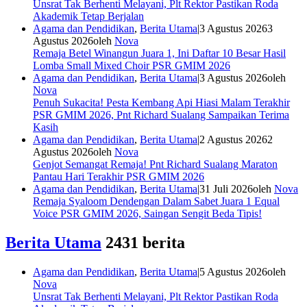
Unsrat Tak Berhenti Melayani, Plt Rektor Pastikan Roda
Akademik Tetap Berjalan
Agama dan Pendidikan
,
Berita Utama
|
3 Agustus 2026
3
Agustus 2026
oleh
Nova
Remaja Betel Winangun Juara 1, Ini Daftar 10 Besar Hasil
Lomba Small Mixed Choir PSR GMIM 2026
Agama dan Pendidikan
,
Berita Utama
|
3 Agustus 2026
oleh
Nova
Penuh Sukacita! Pesta Kembang Api Hiasi Malam Terakhir
PSR GMIM 2026, Pnt Richard Sualang Sampaikan Terima
Kasih
Agama dan Pendidikan
,
Berita Utama
|
2 Agustus 2026
2
Agustus 2026
oleh
Nova
Genjot Semangat Remaja! Pnt Richard Sualang Maraton
Pantau Hari Terakhir PSR GMIM 2026
Agama dan Pendidikan
,
Berita Utama
|
31 Juli 2026
oleh
Nova
Remaja Syaloom Dendengan Dalam Sabet Juara 1 Equal
Voice PSR GMIM 2026, Saingan Sengit Beda Tipis!
Berita Utama
2431 berita
Agama dan Pendidikan
,
Berita Utama
|
5 Agustus 2026
oleh
Nova
Unsrat Tak Berhenti Melayani, Plt Rektor Pastikan Roda