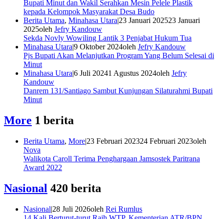
Bupati Minut dan Wakil Serahkan Mesin Pelele Plastik
kepada Kelompok Masyarakat Desa Budo
Berita Utama
,
Minahasa Utara
|
23 Januari 2025
23 Januari
2025
oleh
Jefry Kandouw
Sekda Novly Wowiling Lantik 3 Penjabat Hukum Tua
Minahasa Utara
|
9 Oktober 2024
oleh
Jefry Kandouw
Pjs Bupati Akan Melanjutkan Program Yang Belum Selesai di
Minut
Minahasa Utara
|
6 Juli 2024
1 Agustus 2024
oleh
Jefry
Kandouw
Danrem 131/Santiago Sambut Kunjungan Silaturahmi Bupati
Minut
More
1 berita
Berita Utama
,
More
|
23 Februari 2023
24 Februari 2023
oleh
Nova
Walikota Caroll Terima Penghargaan Jamsostek Paritrana
Award 2022
Nasional
420 berita
Nasional
|
28 Juli 2026
oleh
Rei Rumlus
14 Kali Berturut-turut Raih WTP, Kementerian ATR/BPN