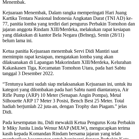
Menembak.
Kejuaraan Menembak, Dalam rangka memperingati Hari Juang
Kartika Tentara Nasional Indonesia Angkatan Darat (TNI AD) ke-
77, panitia lomba yang terdiri dari pengurus Perbakin Tomohon dan
jajaran anggota Rindam XIII/Merdeka, melakukan rapat kesiapan
yang dilakukan di kantor Bela Negara (Belneg), Senin (28/11)
belum lama ini.
Ketua panitia Kejuaraan menembak Servi Didi Mantiri saat
memimpin rapat kesiapan, mengatakan lomba yang akan
dilaksanakan di Lapangan Makorindam XIII/Merdeka, Kelurahan
Kakaskasen Tiga, Kecamatan Tomohon Utara, pada hari Sabtu
tanggal 3 Desember 2022.
“Tentunya kami sudah siap melaksanakan Kejuaraan ini, untuk itu
kategori yang dilombakan pada hari Sabtu nanti diantaranya, Air
Rifle Pump (ARP) 10 Meter (Senapan Angin Pompa), Metal
Silhouette ARP 17 Meter 3 Posisi, Bench Best 25 Meter. Total
hadiah berjumlah 22 juta-an, dengan Trophy dan Piagam.” jelas
Didi.
Pada kesempatan itu, Didi mewakili Ketua Pengurus Kota Perbakin
Ir Miky Junita Linda Wenur MAP (MJLW), mengucapkan terima
kasih kepada Komandan Rindam bersama jajaran yang telah