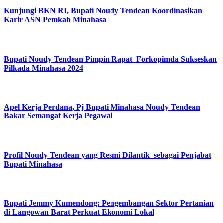
Kunjungi BKN RI, Bupati Noudy Tendean Koordinasikan
Karir ASN Pemkab Minahasa
Bupati Noudy Tendean Pimpin Rapat Forkopimda Sukseskan
Pilkada Minahasa 2024
Apel Kerja Perdana, Pj Bupati Minahasa Noudy Tendean
Bakar Semangat Kerja Pegawai
Profil Noudy Tendean yang Resmi Dilantik sebagai Penjabat
Bupati Minahasa
Bupati Jemmy Kumendong: Pengembangan Sektor Pertanian
di Langowan Barat Perkuat Ekonomi Lokal