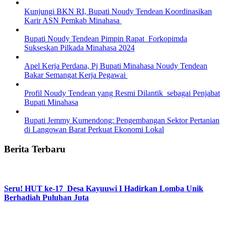
Kunjungi BKN RI, Bupati Noudy Tendean Koordinasikan
Karir ASN Pemkab Minahasa
Bupati Noudy Tendean Pimpin Rapat Forkopimda
Sukseskan Pilkada Minahasa 2024
Apel Kerja Perdana, Pj Bupati Minahasa Noudy Tendean
Bakar Semangat Kerja Pegawai
Profil Noudy Tendean yang Resmi Dilantik sebagai Penjabat
Bupati Minahasa
Bupati Jemmy Kumendong: Pengembangan Sektor Pertanian
di Langowan Barat Perkuat Ekonomi Lokal
Berita Terbaru
Seru! HUT ke-17 Desa Kayuuwi I Hadirkan Lomba Unik
Berhadiah Puluhan Juta