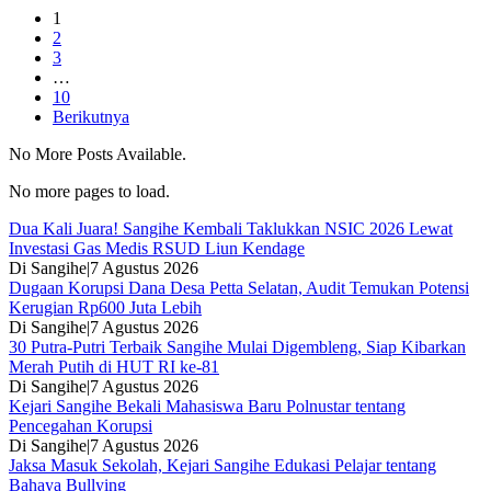
1
2
3
…
10
Berikutnya
No More Posts Available.
No more pages to load.
Dua Kali Juara! Sangihe Kembali Taklukkan NSIC 2026 Lewat
Investasi Gas Medis RSUD Liun Kendage
Di Sangihe
|
7 Agustus 2026
Dugaan Korupsi Dana Desa Petta Selatan, Audit Temukan Potensi
Kerugian Rp600 Juta Lebih
Di Sangihe
|
7 Agustus 2026
30 Putra-Putri Terbaik Sangihe Mulai Digembleng, Siap Kibarkan
Merah Putih di HUT RI ke-81
Di Sangihe
|
7 Agustus 2026
Kejari Sangihe Bekali Mahasiswa Baru Polnustar tentang
Pencegahan Korupsi
Di Sangihe
|
7 Agustus 2026
Jaksa Masuk Sekolah, Kejari Sangihe Edukasi Pelajar tentang
Bahaya Bullying