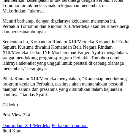
memberikan kesempatan untuk bersinergi dengan Perbakin Kota
Tomohon untuk melaksanakan kejuaraan menembak di
Makorindam,”ujarnya.
Mantiri berharap, dengan digelarnya kejuaraan menemba ini,
Perbakin Tomohon dan Rindam XIII/Merdeka akan terus bersinergi
dan berkesinambungan.
Sementara itu, Komandan Rindam XIII/Merdeka Kolonel Inf Endra
Saputra Kusuma diwakili Komandan Bela Negara Rindam
XIII/Merdeka Letkol INF Mochammad Fadjeri Syafri mengatakan,
sangat mendukung program-program Perbakin Tomohon demi
lahirnya atlet-atlet yang unggul untuk prestasi di cabang olahraga
menembak,” terangnya.
Pihak Rindam XIII/Merdeka menyatakan, “Kami siap mendukung
program kegiatan Perbakin, pastinya akan mengerahkan personil
maupun sarana dan prasarana yang dibutuhkan dalam kejuaraan
nantinya,” tandas Syafri.
(*/dede)
Post View
724
Danrindam XIII/Merdeka
Perbakin Tomohon
Ikuti Kami