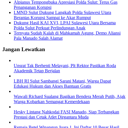
Alpianus Tempongbuka Apresiasi Polda Sulut: Terus Gas
Penanganan Korupsi
LMND Sulut Dukung Langkah Polda Sulawesi Utara
Berantas Korupsi Sampai ke Akar Rumput
Dukung Hasil KAI XVI, LPAI Sulawesi Utara Bersama
Polda Sulut Perkuat Perlindungan Anak
Ternyata Sudah Kalah di Mahkamah Agung, Demo Aliansi
Pala Manado Salah Alamat
Jangan Lewatkan
Unsrat Tak Berhenti Melayani, Plt Rektor Pastikan Roda
Akademik Tetap Berjalan
LBH RI Sulut Sambangi Sarani Matani, Warga Dapat
Edukasi Hukum dan Akses Bantuan Gratis
Wawali Richard Sualang Bagikan Bendera Merah Putih, Ajak
Warga Kobarkan Semangat Kemerdekaan
Hesky Lintang Nahkodai FASI Manado, Siap Terbangkan
Prestasi dan Cetak Atlet Dirgantara Muda
Remaja Betel Winangun Juara 1, Ini Daftar 10 Besar Hasil