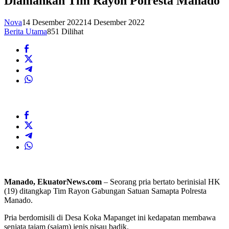
Diamankan Tim Rayon Polresta Manado
Nova
14 Desember 2022
14 Desember 2022
Berita Utama
851 Dilihat
Manado, EkuatorNews.com
– Seorang pria bertato berinisial HK
(19) ditangkap Tim Rayon Gabungan Satuan Samapta Polresta
Manado.
Pria berdomisili di Desa Koka Mapanget ini kedapatan membawa
senjata tajam (sajam) jenis pisau badik.