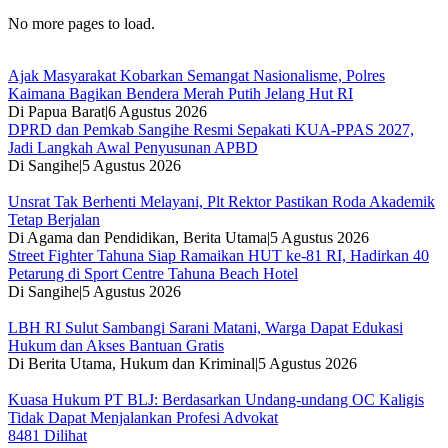
No more pages to load.
Ajak Masyarakat Kobarkan Semangat Nasionalisme, Polres
Kaimana Bagikan Bendera Merah Putih Jelang Hut RI
Di Papua Barat
|
6 Agustus 2026
DPRD dan Pemkab Sangihe Resmi Sepakati KUA-PPAS 2027,
Jadi Langkah Awal Penyusunan APBD
Di Sangihe
|
5 Agustus 2026
Unsrat Tak Berhenti Melayani, Plt Rektor Pastikan Roda Akademik
Tetap Berjalan
Di Agama dan Pendidikan, Berita Utama
|
5 Agustus 2026
Street Fighter Tahuna Siap Ramaikan HUT ke-81 RI, Hadirkan 40
Petarung di Sport Centre Tahuna Beach Hotel
Di Sangihe
|
5 Agustus 2026
LBH RI Sulut Sambangi Sarani Matani, Warga Dapat Edukasi
Hukum dan Akses Bantuan Gratis
Di Berita Utama, Hukum dan Kriminal
|
5 Agustus 2026
Kuasa Hukum PT BLJ: Berdasarkan Undang-undang OC Kaligis
Tidak Dapat Menjalankan Profesi Advokat
8481 Dilihat