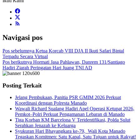
Ikuti Kami
Navigasi pos
Pos sebelumnya
Ketua Korcab VIII DJA II Ikuti Safari Bintal
Terpadu Secara Virtual
Pos berikutnya
Hormati Jasa Pahlawan, Danrem 131/Santiago
Hadiri Ziarah Peringatan Hari Juang TNI AD
Posting Terkait
Jelang Pembukaan, Panitia PSR GMIM 2026 Perkuat
Koordinasi dengan Polresta Manado
Wawali Richard Sualang Hadiri Apel Operasi Ketupat 2026,
Pemkot–Polri Perkuat Pengamanan Lebaran di Manado
Tiga Korban KM Barcelona V Teridentifikasi, Polda Sulut
Serahkan Jenazah ke Keluarga
Syukuran Hari Bhayangkara ke-79, Wali Kota Manado
Tegaskan Komitmen: Satu Kapal, Satu Tujuan untuk Rakyat!