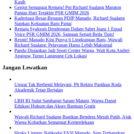
Kasih
Genjot Semangat Remaja! Pnt Richard Sualang Maraton
Pantau Hari Terakhir PSR GMIM 2026
Kaderisasi Besar-Besaran PDIP Manado, Richard Sualang
Siapkan Kekuatan Baru Partai
Remaja Syaloom Dendengan Dalam Sabet Juara 1 Equal
Voice PSR GMIM 2026, Saingan Sengit Beda Tipis!
Resmi! Manado Kini Punya 6 Lingkungan Baru, Wawali
Richard Sualang: Pelayanan Harus Lebih Maksimal
Pandu Disiapkan Jadi Sport Center Warga, Wali Kota Andrei
Angouw Turun Langsung Cek Lokasi
Jangan Lewatkan
Unsrat Tak Berhenti Melayani, Plt Rektor Pastikan Roda
Akademik Tetap Berjalan
LBH RI Sulut Sambangi Sarani Matani, Warga Dapat
Edukasi Hukum dan Akses Bantuan Gratis
Wawali Richard Sualang Bagikan Bendera Merah Putih, Ajak
Warga Kobarkan Semangat Kemerdekaan
Hesky Lintang Nahkodai FASI Manado, Siap Terbangkan