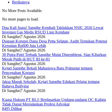
Berikutnya
No More Posts Available.
No more pages to load.
Dua Kali Juara! Sangihe Kembali Taklukkan NSIC 2026 Lewat
Investasi Gas Medis RSUD Liun Kendage
Di Sangihe
|
7 Agustus 2026
Dugaan Korupsi Dana Desa Petta Selatan, Audit Temukan Potensi
Kerugian Rp600 Juta Lebih
Di Sangihe
|
7 Agustus 2026
30 Putra-Putri Terbaik Sangihe Mulai Digembleng, Siap Kibarkan
Merah Putih di HUT RI ke-81
Di Sangihe
|
7 Agustus 2026
Kejari Sangihe Bekali Mahasiswa Baru Polnustar tentang
Pencegahan Korupsi
Di Sangihe
|
7 Agustus 2026
Jaksa Masuk Sekolah, Kejari Sangihe Edukasi Pelajar tentang
Bahaya Bullying
Di Sangihe
|
7 Agustus 2026
Kuasa Hukum PT BLJ: Berdasarkan Undang-undang OC Kaligis
Tidak Dapat Menjalankan Profesi Advokat
8495 Dilihat