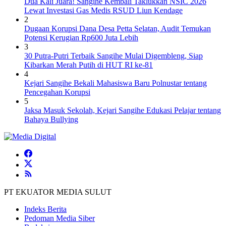
Dua Kali Juara! Sangihe Kembali Taklukkan NSIC 2026
Lewat Investasi Gas Medis RSUD Liun Kendage
2
Dugaan Korupsi Dana Desa Petta Selatan, Audit Temukan
Potensi Kerugian Rp600 Juta Lebih
3
30 Putra-Putri Terbaik Sangihe Mulai Digembleng, Siap
Kibarkan Merah Putih di HUT RI ke-81
4
Kejari Sangihe Bekali Mahasiswa Baru Polnustar tentang
Pencegahan Korupsi
5
Jaksa Masuk Sekolah, Kejari Sangihe Edukasi Pelajar tentang
Bahaya Bullying
PT EKUATOR MEDIA SULUT
Indeks Berita
Pedoman Media Siber