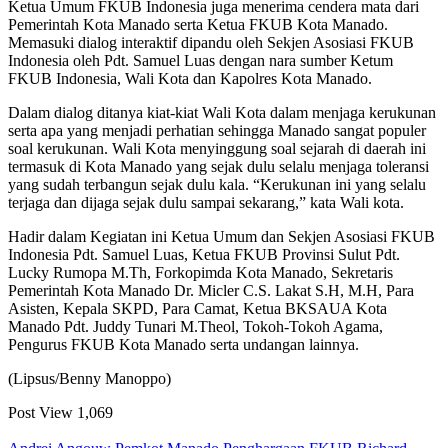
Ketua Umum FKUB Indonesia juga menerima cendera mata dari
Pemerintah Kota Manado serta Ketua FKUB Kota Manado.
Memasuki dialog interaktif dipandu oleh Sekjen Asosiasi FKUB
Indonesia oleh Pdt. Samuel Luas dengan nara sumber Ketum
FKUB Indonesia, Wali Kota dan Kapolres Kota Manado.
Dalam dialog ditanya kiat-kiat Wali Kota dalam menjaga kerukunan
serta apa yang menjadi perhatian sehingga Manado sangat populer
soal kerukunan. Wali Kota menyinggung soal sejarah di daerah ini
termasuk di Kota Manado yang sejak dulu selalu menjaga toleransi
yang sudah terbangun sejak dulu kala. “Kerukunan ini yang selalu
terjaga dan dijaga sejak dulu sampai sekarang,” kata Wali kota.
Hadir dalam Kegiatan ini Ketua Umum dan Sekjen Asosiasi FKUB
Indonesia Pdt. Samuel Luas, Ketua FKUB Provinsi Sulut Pdt.
Lucky Rumopa M.Th, Forkopimda Kota Manado, Sekretaris
Pemerintah Kota Manado Dr. Micler C.S. Lakat S.H, M.H, Para
Asisten, Kepala SKPD, Para Camat, Ketua BKSAUA Kota
Manado Pdt. Juddy Tunari M.Theol, Tokoh-Tokoh Agama,
Pengurus FKUB Kota Manado serta undangan lainnya.
(Lipsus/Benny Manoppo)
Post View
1,069