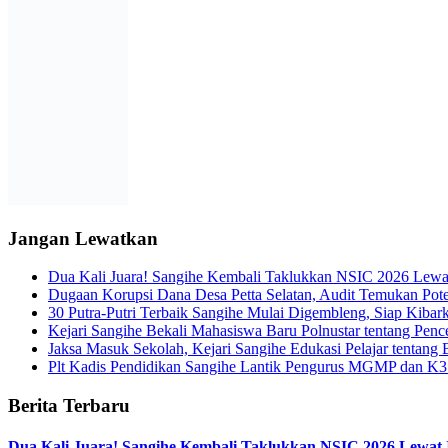
Jangan Lewatkan
Dua Kali Juara! Sangihe Kembali Taklukkan NSIC 2026 Lew
Dugaan Korupsi Dana Desa Petta Selatan, Audit Temukan Pote
30 Putra-Putri Terbaik Sangihe Mulai Digembleng, Siap Kiba
Kejari Sangihe Bekali Mahasiswa Baru Polnustar tentang Pen
Jaksa Masuk Sekolah, Kejari Sangihe Edukasi Pelajar tentang
Plt Kadis Pendidikan Sangihe Lantik Pengurus MGMP dan K3S
Berita Terbaru
Dua Kali Juara! Sangihe Kembali Taklukkan NSIC 2026 Lewat