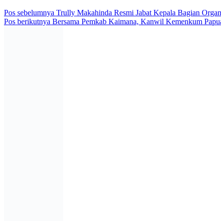
Pos sebelumnya
Trully Makahinda Resmi Jabat Kepala Bagian Organi
Pos berikutnya
Bersama Pemkab Kaimana, Kanwil Kemenkum Papua 