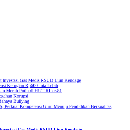
at Investasi Gas Medis RSUD Liun Kendage
nsi Kerugian Rp600 Juta Lebih
rkan Merah Putih di HUT RI ke-81
cegahan Korupsi
 Bahaya Bullying
, Perkuat Kompetensi Guru Menuju Pendidikan Berkualitas
 Investasi Gas Medis RSUD Liun Kendage