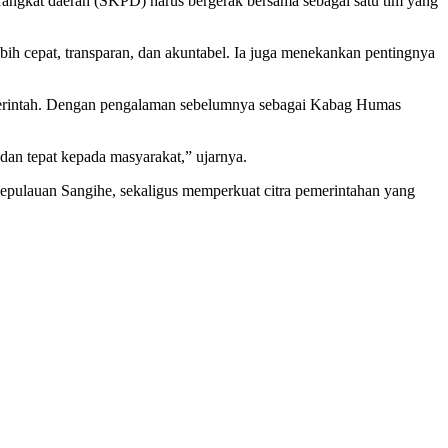
erangkat daerah (SKPD) harus bergerak bersama sebagai satu tim yang
ih cepat, transparan, dan akuntabel. Ia juga menekankan pentingnya
 pemerintah. Dengan pengalaman sebelumnya sebagai Kabag Humas
dan tepat kepada masyarakat,” ujarnya.
Kepulauan Sangihe, sekaligus memperkuat citra pemerintahan yang