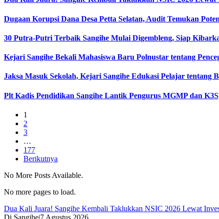
Dugaan Korupsi Dana Desa Petta Selatan, Audit Temukan Poten
30 Putra-Putri Terbaik Sangihe Mulai Digembleng, Siap Kibar
Kejari Sangihe Bekali Mahasiswa Baru Polnustar tentang Penc
Jaksa Masuk Sekolah, Kejari Sangihe Edukasi Pelajar tentang 
Plt Kadis Pendidikan Sangihe Lantik Pengurus MGMP dan K3S,
1
2
3
…
177
Berikutnya
No More Posts Available.
No more pages to load.
Dua Kali Juara! Sangihe Kembali Taklukkan NSIC 2026 Lewat Inv
Di Sangihe
|
7 Agustus 2026