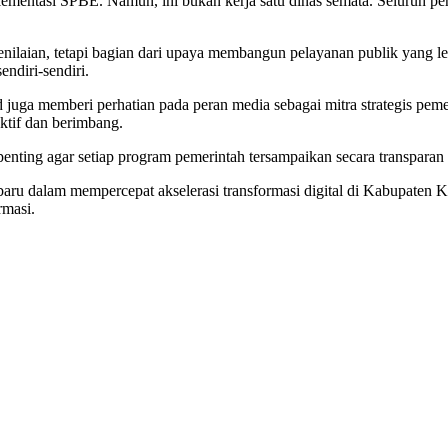
lementasi SPBE. Namun, ini bukan kerja satu dinas semata. Seluruh p
laian, tetapi bagian dari upaya membangun pelayanan publik yang leb
endiri-sendiri.
ald juga memberi perhatian pada peran media sebagai mitra strategis
tif dan berimbang.
nting agar setiap program pemerintah tersampaikan secara transparan 
aru dalam mempercepat akselerasi transformasi digital di Kabupaten 
rmasi.