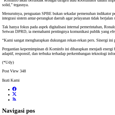
“Kominfo akan bertindak sebagai dirigen atau koordinator dalam imp
solid,” tegasnya.
Menurutnya, penguatan SPBE bukan sekadar pemenuhan indikator peni
integrasi sistem antar-perangkat daerah agar pelayanan tidak berjalan s
Tak hanya fokus pada aspek digitalisasi internal pemerintahan, Ron
Setwan DPRD, ia memahami pentingnya komunikasi publik yang efek
“Kami sangat mengharapkan dukungan rekan-rekan pers. Sinergi ini pe
Pergantian kepemimpinan di Kominfo ini diharapkan menjadi energi b
adaptif, responsif, dan terbuka terhadap perkembangan teknologi info
(*Udy)
Post View
348
Ikuti Kami
Navigasi pos