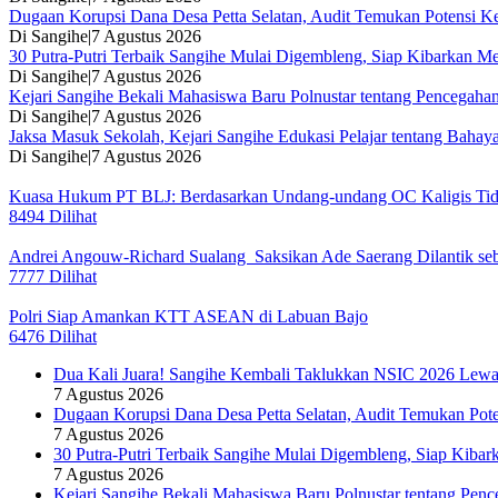
Dugaan Korupsi Dana Desa Petta Selatan, Audit Temukan Potensi K
Di Sangihe
|
7 Agustus 2026
30 Putra-Putri Terbaik Sangihe Mulai Digembleng, Siap Kibarkan M
Di Sangihe
|
7 Agustus 2026
Kejari Sangihe Bekali Mahasiswa Baru Polnustar tentang Pencegaha
Di Sangihe
|
7 Agustus 2026
Jaksa Masuk Sekolah, Kejari Sangihe Edukasi Pelajar tentang Bahay
Di Sangihe
|
7 Agustus 2026
Kuasa Hukum PT BLJ: Berdasarkan Undang-undang OC Kaligis Tida
8494 Dilihat
Andrei Angouw-Richard Sualang Saksikan Ade Saerang Dilantik seba
7777 Dilihat
Polri Siap Amankan KTT ASEAN di Labuan Bajo
6476 Dilihat
Dua Kali Juara! Sangihe Kembali Taklukkan NSIC 2026 Lew
7 Agustus 2026
Dugaan Korupsi Dana Desa Petta Selatan, Audit Temukan Pote
7 Agustus 2026
30 Putra-Putri Terbaik Sangihe Mulai Digembleng, Siap Kiba
7 Agustus 2026
Kejari Sangihe Bekali Mahasiswa Baru Polnustar tentang Pen