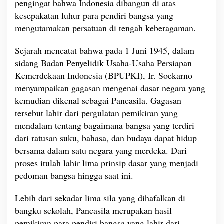
pengingat bahwa Indonesia dibangun di atas
n
kesepakatan luhur para pendiri bangsa yang
e
mengutamakan persatuan di tengah keberagaman.
r
a
Sejarah mencatat bahwa pada 1 Juni 1945, dalam
s
i
sidang Badan Penyelidik Usaha-Usaha Persiapan
M
Kemerdekaan Indonesia (BPUPKI), Ir. Soekarno
u
menyampaikan gagasan mengenai dasar negara yang
d
kemudian dikenal sebagai Pancasila. Gagasan
a
M
tersebut lahir dari pergulatan pemikiran yang
e
mendalam tentang bagaimana bangsa yang terdiri
n
dari ratusan suku, bahasa, dan budaya dapat hidup
j
bersama dalam satu negara yang merdeka. Dari
a
d
proses itulah lahir lima prinsip dasar yang menjadi
i
pedoman bangsa hingga saat ini.
k
a
Lebih dari sekadar lima sila yang dihafalkan di
n
bangku sekolah, Pancasila merupakan hasil
n
y
pemikiran para pendiri bangsa yang lahir dari