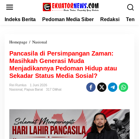
L
e
w
Indeks Berita
Pedoman Media Siber
Redaksi
Tent
a
t
i
k
Homepage
/
Nasional
P
e
a
k
Pancasila di Persimpangan Zaman:
n
o
Masihkah Generasi Muda
c
n
a
Menjadikannya Pedoman Hidup atau
t
s
Sekadar Status Media Sosial?
e
i
n
l
Rei Rumlus
1 Juni 2026
Nasional
,
Papua Barat
317 Dilihat
a
d
i
P
e
r
s
i