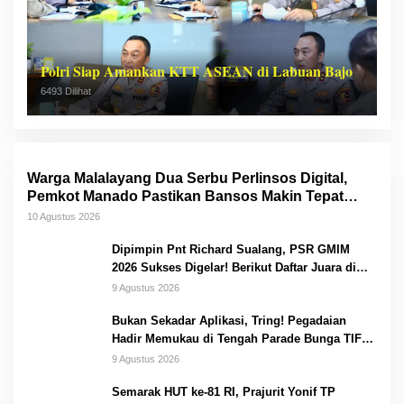
Polri Siap Amankan KTT ASEAN di Labuan Bajo
6493 Dilihat
Warga Malalayang Dua Serbu Perlinsos Digital,
Pemkot Manado Pastikan Bansos Makin Tepat
Sasaran
10 Agustus 2026
Dipimpin Pnt Richard Sualang, PSR GMIM
2026 Sukses Digelar! Berikut Daftar Juara di
Setiap Lomba
9 Agustus 2026
Bukan Sekadar Aplikasi, Tring! Pegadaian
Hadir Memukau di Tengah Parade Bunga TIFF
2026
9 Agustus 2026
Semarak HUT ke-81 RI, Prajurit Yonif TP