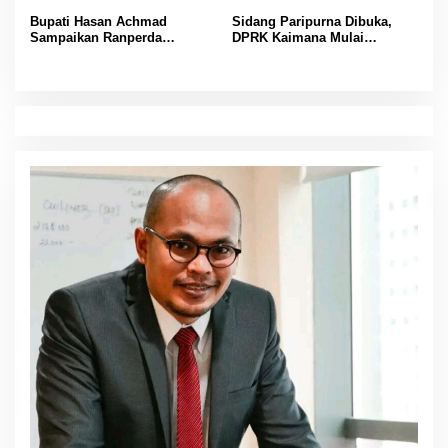
dan Siapkan Bibit Atlet Muda
Keselamatan di Laut
Bupati Hasan Achmad
Sidang Paripurna Dibuka,
Sampaikan Ranperda
DPRK Kaimana Mulai
Pertanggungjawaban APBD
Pembahasan Ranperda
2025, Realisasi Pendapatan
Pertanggungjawaban APBD
Daerah Kaimana Capai 95,49
2025
Persen