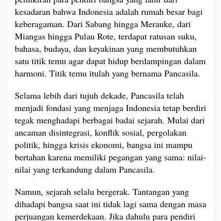
a
kesadaran bahwa Indonesia adalah rumah besar bagi
P
keberagaman. Dari Sabang hingga Merauke, dari
e
Miangas hingga Pulau Rote, terdapat ratusan suku,
d
o
bahasa, budaya, dan keyakinan yang membutuhkan
m
satu titik temu agar dapat hidup berdampingan dalam
a
harmoni. Titik temu itulah yang bernama Pancasila.
n
H
Selama lebih dari tujuh dekade, Pancasila telah
i
d
menjadi fondasi yang menjaga Indonesia tetap berdiri
u
tegak menghadapi berbagai badai sejarah. Mulai dari
p
ancaman disintegrasi, konflik sosial, pergolakan
a
politik, hingga krisis ekonomi, bangsa ini mampu
t
a
bertahan karena memiliki pegangan yang sama: nilai-
u
nilai yang terkandung dalam Pancasila.
S
e
Namun, sejarah selalu bergerak. Tantangan yang
k
dihadapi bangsa saat ini tidak lagi sama dengan masa
a
d
perjuangan kemerdekaan. Jika dahulu para pendiri