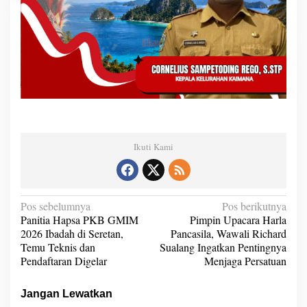
Ikuti Kami
N
Pos sebelumnya
Pos berikutnya
Panitia Hapsa PKB GMIM
Pimpin Upacara Harla
a
2026 Ibadah di Seretan,
Pancasila, Wawali Richard
v
Temu Teknis dan
Sualang Ingatkan Pentingnya
Pendaftaran Digelar
Menjaga Persatuan
i
g
Jangan Lewatkan
a