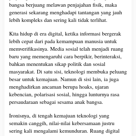
a
bangsa berjuang melawan penjajahan fisik, maka
r
generasi sekarang menghadapi tantangan yang jauh
S
lebih kompleks dan sering kali tidak terlihat.
t
a
t
Kita hidup di era digital, ketika informasi bergerak
u
lebih cepat dari pada kemampuan manusia untuk
s
memverifikasinya. Media sosial telah menjadi ruang
M
baru yang memengaruhi cara berpikir, berinteraksi,
e
d
bahkan menentukan sikap politik dan sosial
i
masyarakat. Di satu sisi, teknologi membuka peluang
a
besar untuk kemajuan. Namun di sisi lain, ia juga
S
menghadirkan ancaman berupa hoaks, ujaran
o
s
kebencian, polarisasi sosial, hingga lunturnya rasa
i
persaudaraan sebagai sesama anak bangsa.
a
l
Ironisnya, di tengah kemajuan teknologi yang
?
semakin canggih, nilai-nilai kebersamaan justru
sering kali mengalami kemunduran. Ruang digital