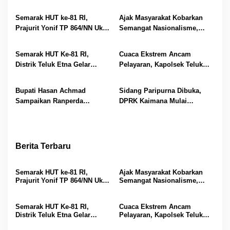
s
Semarak HUT ke-81 RI,
Ajak Masyarakat Kobarkan
i
Prajurit Yonif TP 864/NN Ukir
Semangat Nasionalisme,
p
Prestasi di Lomba Lari 10K
Polres Kaimana Bagikan
Bendera Merah Putih Jelang
o
Semarak HUT Ke-81 RI,
Cuaca Ekstrem Ancam
Hut RI
Distrik Teluk Etna Gelar
Pelayaran, Kapolsek Teluk
s
Turnamen Antar Kampung
Etna Imbau Warga Utamakan
dan Siapkan Bibit Atlet Muda
Keselamatan di Laut
Bupati Hasan Achmad
Sidang Paripurna Dibuka,
Sampaikan Ranperda
DPRK Kaimana Mulai
Pertanggungjawaban APBD
Pembahasan Ranperda
2025, Realisasi Pendapatan
Pertanggungjawaban APBD
Daerah Kaimana Capai 95,49
2025
Persen
Berita Terbaru
Semarak HUT ke-81 RI,
Ajak Masyarakat Kobarkan
Prajurit Yonif TP 864/NN Ukir
Semangat Nasionalisme,
Prestasi di Lomba Lari 10K
Polres Kaimana Bagikan
Bendera Merah Putih Jelang
Hut RI
Semarak HUT Ke-81 RI,
Cuaca Ekstrem Ancam
Distrik Teluk Etna Gelar
Pelayaran, Kapolsek Teluk
Turnamen Antar Kampung
Etna Imbau Warga Utamakan