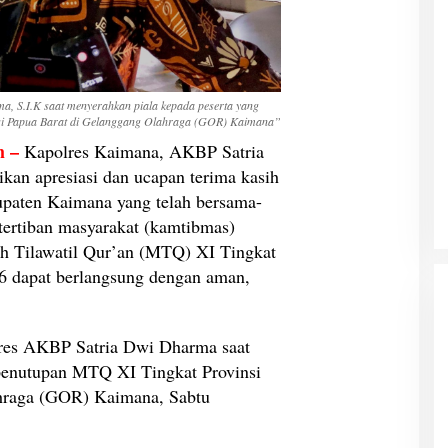
, S.I.K saat menyerahkan piala kepada peserta yang
nsi Papua Barat di Gelanggang Olahraga (GOR) Kaimana”
 –
Kapolres Kaimana, AKBP Satria
an apresiasi dan ucapan terima kasih
upaten Kaimana yang telah bersama-
ertiban masyarakat (kamtibmas)
h Tilawatil Qur’an (MTQ) XI Tingkat
6 dapat berlangsung dengan aman,
lres AKBP Satria Dwi Dharma saat
 penutupan MTQ XI Tingkat Provinsi
hraga (GOR) Kaimana, Sabtu