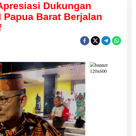
Apresiasi Dukungan
 Papua Barat Berjalan
f