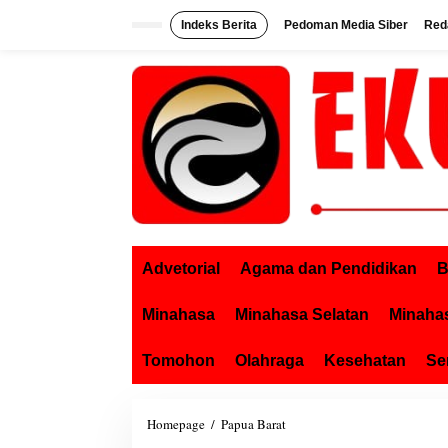
L
Indeks Berita
Pedoman Media Siber
Red
e
w
a
t
i
k
e
k
o
n
t
e
n
Advetorial
Agama dan Pendidikan
B
Minahasa
Minahasa Selatan
Minaha
Tomohon
Olahraga
Kesehatan
Se
Homepage
/
Papua Barat
K
a