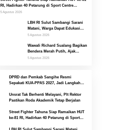
RI, Hadirkan 40 Petarung di Sport Centre
Tahuna Beach Hotel
5 Agustus 2026
LBH RI Sulut Sambangi Sarani
Matani, Warga Dapat Edukasi
Hukum dan Akses Bantuan
5 Agustus 2026
Gratis
Wawali Richard Sualang Bagikan
Bendera Merah Putih, Ajak
Warga Kobarkan Semangat
5 Agustus 2026
Kemerdekaan
1
DPRD dan Pemkab Sangihe Resmi
Sepakati KUA-PPAS 2027, Jadi Langkah
Awal Penyusunan APBD
2
Unsrat Tak Berhenti Melayani, Plt Rektor
Pastikan Roda Akademik Tetap Berjalan
3
Street Fighter Tahuna Siap Ramaikan HUT
ke-81 RI, Hadirkan 40 Petarung di Sport
Centre Tahuna Beach Hotel
LBH RI Sulut Sambangi Sarani Matani,