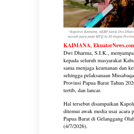
D
u
k
u
n
“Kapolres Kaimana, AKBP Satria Dwi Dharma
g
meraih juara pada MTQ ke-XI tingkat Provi
a
KAIMANA, EkuatorNews.com
n
M
Dwi Dharma, S.I.K., menyampaik
a
kepada seluruh masyarakat Kab
s
sama menjaga keamanan dan ket
y
a
sehingga pelaksanaan Musabaqa
r
Provinsi Papua Barat Tahun 202
a
tertib, dan lancar.
k
a
Hal tersebut disampaikan Kapo
t
,
ditemui awak media usai acara
M
Papua Barat di Gelanggang Ola
T
(4/7/2026).
Q
X