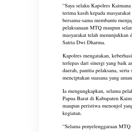
“Saya selaku Kapolres Kaimana 
I
P
terima kasih kepada masyarakat
a
bersama-sama membantu menjaga
p
pelaksanaan MTQ maupun selama
u
masyarakat telah menunjukkan 
a
B
Satria Dwi Dharma.
a
r
Kapolres mengatakan, keberhas
a
terlepas dari sinergi yang baik 
t
daerah, panitia pelaksana, serta
B
e
menciptakan suasana yang aman
r
j
Ia mengungkapkan, selama pela
a
Papua Barat di Kabupaten Kaim
l
maupun peristiwa menonjol yan
a
n
kegiatan.
A
m
“Selama penyelenggaraan MTQ d
a