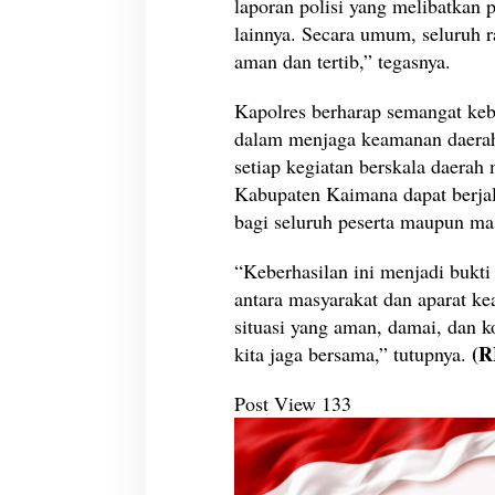
laporan polisi yang melibatkan 
n
lainnya. Secara umum, seluruh 
d
a
aman dan tertib,” tegasnya.
n
K
Kapolres berharap semangat ke
o
dalam menjaga keamanan daerah 
n
setiap kegiatan berskala daerah 
d
u
Kabupaten Kaimana dapat berja
s
bagi seluruh peserta maupun ma
i
f
“Keberhasilan ini menjadi bukt
antara masyarakat dan aparat 
situasi yang aman, damai, dan k
(R
kita jaga bersama,” tutupnya.
Post View
133