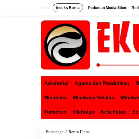
L
Indeks Berita
Pedoman Media Siber
Red
e
w
a
t
i
k
e
k
o
n
t
e
n
Advetorial
Agama dan Pendidikan
B
Minahasa
Minahasa Selatan
Minaha
Tomohon
Olahraga
Kesehatan
Se
Homepage
/
Berita Utama
T
e