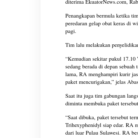
diterima EkuatorNews.com, Rabu
i
S
Penangkapan bermula ketika tim
i
peredaran gelap obat keras di w
n
pagi.
g
k
i
Tim lalu melakukan penyelidikan
l
D
“Kemudian sekitar pukul 17.1
i
sedang berada di depan sebuah t
a
lama, RA menghampiri kurir jas
m
a
paket mencurigakan,” jelas Abas
n
k
Saat itu juga tim gabungan la
a
diminta membuka paket tersebut
n
P
“Saat dibuka, paket tersebut tern
o
l
Trihexyphenidyl siap edar. RA 
r
dari luar Pulau Sulawesi. RA be
e