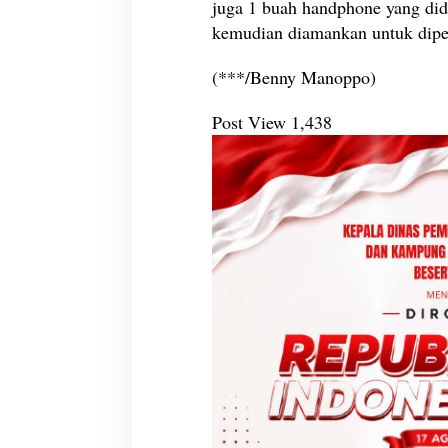
juga 1 buah handphone yang did
s
kemudian diamankan untuk diper
t
a
M
(***/Benny Manoppo)
a
n
Post View
1,438
a
d
o