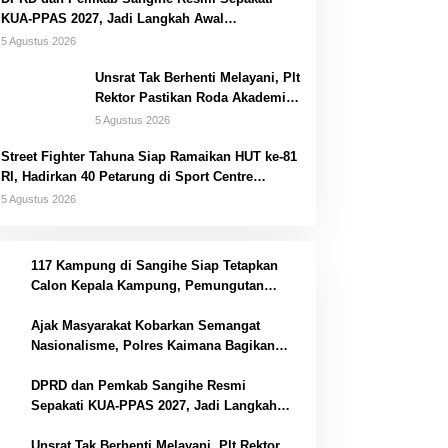
KUA-PPAS 2027, Jadi Langkah Awal
Penyusunan APBD
5 Agustus 2026
Unsrat Tak Berhenti Melayani, Plt
Rektor Pastikan Roda Akademik
Tetap Berjalan
5 Agustus 2026
Street Fighter Tahuna Siap Ramaikan HUT ke-81
RI, Hadirkan 40 Petarung di Sport Centre
Tahuna Beach Hotel
5 Agustus 2026
1
117 Kampung di Sangihe Siap Tetapkan
Calon Kepala Kampung, Pemungutan
Suara Digelar 21 Oktober 2026
2
Ajak Masyarakat Kobarkan Semangat
Nasionalisme, Polres Kaimana Bagikan
Bendera Merah Putih Jelang Hut RI
3
DPRD dan Pemkab Sangihe Resmi
Sepakati KUA-PPAS 2027, Jadi Langkah
Awal Penyusunan APBD
Unsrat Tak Berhenti Melayani, Plt Rektor