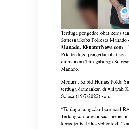
0
0
B
u
t
i
Terduga pengedae obat keras ta
r
Satresnarkoba Polresta Manad
T
Manado, EkuatorNews.com
– 
r
Pria terduga pengedar obat keras
i
h
diamankan Tim gabunga Satres
e
Manado.
x
y
Menurut Kabid Humas Polda Su
p
terduga diamankan di wilayah 
h
e
Selasa (19/7/2022) sore.
n
i
“Terduga pengedar berinisial R
d
Tertangkap tangan saat menerima 
y
keras jenis Trihexyphenidyl,” ka
l
d