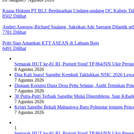
Kuasa Hukum PT BLJ: Berdasarkan Undang-undang OC Kaligis Tida
8502 Dilihat
Andrei Angouw-Richard Sualang Saksikan Ade Saerang Dilantik seba
7781 Dilihat
Polri Siap Amankan KTT ASEAN di Labuan Bajo
6491 Dilihat
Semarak HUT ke-81 RI, Prajurit Yonif TP 864/NN Ukir Presta
8 Agustus 2026
Dua Kali Juara! Sangihe Kembali Taklukkan NSIC 2026 Lew
7 Agustus 2026
Dugaan Korupsi Dana Desa Petta Selatan, Audit Temukan Pote
7 Agustus 2026
30 Putra-Putri Terbaik Sangihe Mulai Digembleng, Siap Kiba
7 Agustus 2026
Kejari Sangihe Bekali Mahasiswa Baru Polnustar tentang Pen
7 Agustus 2026
1
Semarak HUT ke-81 RI, Prajurit Yonif TP 864/NN Ukir Presta