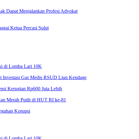
k Dapat Menjalankan Profesi Advokat
gai Ketua Percasi Sulut
si di Lomba Lari 10K
at Investasi Gas Medis RSUD Liun Kendage
nsi Kerugian Rp600 Juta Lebih
rkan Merah Putih di HUT RI ke-81
cegahan Korupsi
si di Lomba Lari 10K