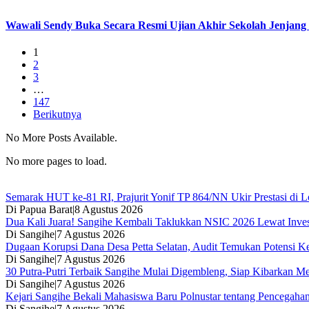
Wawali Sendy Buka Secara Resmi Ujian Akhir Sekolah Jenjan
1
2
3
…
147
Berikutnya
No More Posts Available.
No more pages to load.
Semarak HUT ke-81 RI, Prajurit Yonif TP 864/NN Ukir Prestasi di 
Di Papua Barat
|
8 Agustus 2026
Dua Kali Juara! Sangihe Kembali Taklukkan NSIC 2026 Lewat Inv
Di Sangihe
|
7 Agustus 2026
Dugaan Korupsi Dana Desa Petta Selatan, Audit Temukan Potensi K
Di Sangihe
|
7 Agustus 2026
30 Putra-Putri Terbaik Sangihe Mulai Digembleng, Siap Kibarkan M
Di Sangihe
|
7 Agustus 2026
Kejari Sangihe Bekali Mahasiswa Baru Polnustar tentang Pencegaha
Di Sangihe
|
7 Agustus 2026