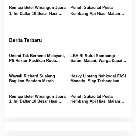
Semangat Kemerdekaan
Dirgantara Muda
Remaja Betel Winangun Juara
Penuh Sukacita! Pesta
1, Ini Daftar 10 Besar Hasil
Kembang Api Hiasi Malam
Lomba Small Mixed Choir
Terakhir PSR GMIM 2026, Pnt
PSR GMIM 2026
Richard Sualang Sampaikan
Terima Kasih
Berita Terbaru
Unsrat Tak Berhenti Melayani,
LBH RI Sulut Sambangi
Plt Rektor Pastikan Roda
Sarani Matani, Warga Dapat
Akademik Tetap Berjalan
Edukasi Hukum dan Akses
Bantuan Gratis
Wawali Richard Sualang
Hesky Lintang Nahkodai FASI
Bagikan Bendera Merah
Manado, Siap Terbangkan
Putih, Ajak Warga Kobarkan
Prestasi dan Cetak Atlet
Semangat Kemerdekaan
Dirgantara Muda
Remaja Betel Winangun Juara
Penuh Sukacita! Pesta
1, Ini Daftar 10 Besar Hasil
Kembang Api Hiasi Malam
Lomba Small Mixed Choir
Terakhir PSR GMIM 2026, Pnt
PSR GMIM 2026
Richard Sualang Sampaikan
Terima Kasih