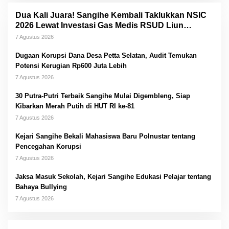
Dua Kali Juara! Sangihe Kembali Taklukkan NSIC
2026 Lewat Investasi Gas Medis RSUD Liun
Kendage
7 Agustus 2026
Dugaan Korupsi Dana Desa Petta Selatan, Audit Temukan
Potensi Kerugian Rp600 Juta Lebih
7 Agustus 2026
30 Putra-Putri Terbaik Sangihe Mulai Digembleng, Siap
Kibarkan Merah Putih di HUT RI ke-81
7 Agustus 2026
Kejari Sangihe Bekali Mahasiswa Baru Polnustar tentang
Pencegahan Korupsi
7 Agustus 2026
Jaksa Masuk Sekolah, Kejari Sangihe Edukasi Pelajar tentang
Bahaya Bullying
7 Agustus 2026