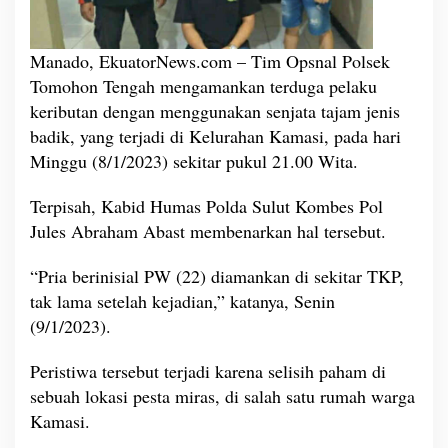
e
n
g
Manado, EkuatorNews.com – Tim Opsnal Polsek
a
Tomohon Tengah mengamankan terduga pelaku
n
S
keributan dengan menggunakan senjata tajam jenis
a
badik, yang terjadi di Kelurahan Kamasi, pada hari
j
Minggu (8/1/2023) sekitar pukul 21.00 Wita.
a
m
Terpisah, Kabid Humas Polda Sulut Kombes Pol
d
i
Jules Abraham Abast membenarkan hal tersebut.
K
a
“Pria berinisial PW (22) diamankan di sekitar TKP,
m
tak lama setelah kejadian,” katanya, Senin
a
(9/1/2023).
s
i
T
Peristiwa tersebut terjadi karena selisih paham di
o
sebuah lokasi pesta miras, di salah satu rumah warga
m
Kamasi.
o
h