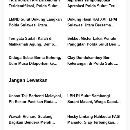
Tiga Korban KM Barcelona V
Alpianus Tempongbuka
i
Teridentifikasi, Polda Sulut
Apresiasi Polda Sulut: Terus
Serahkan Jenazah ke
Gas Penanganan Korupsi
p
Keluarga
LMND Sulut Dukung Langkah
Dukung Hasil KAI XVI, LPAI
o
Polda Sulawesi Utara
Sulawesi Utara Bersama
s
Berantas Korupsi Sampai ke
Polda Sulut Perkuat
Akar Rumput
Perlindungan Anak
Ternyata Sudah Kalah di
Sekkot Micler Lakat Penuhi
Mahkamah Agung, Demo
Panggilan Polda Sulut Beri
Aliansi Pala Manado Salah
Keterangan Dana Hibah
Alamat
Diduga Sebar Berita Bohong,
Clay Dondokambey Beri
Udin Musa Dilaporkan ke
Keterangan di Polda Sulut
Polda Sulut
dalam Kapasitas Sebagai
Kaban BKAD Sulut
Jangan Lewatkan
Unsrat Tak Berhenti Melayani,
LBH RI Sulut Sambangi
Plt Rektor Pastikan Roda
Sarani Matani, Warga Dapat
Akademik Tetap Berjalan
Edukasi Hukum dan Akses
Bantuan Gratis
Wawali Richard Sualang
Hesky Lintang Nahkodai FASI
Bagikan Bendera Merah
Manado, Siap Terbangkan
Putih, Ajak Warga Kobarkan
Prestasi dan Cetak Atlet