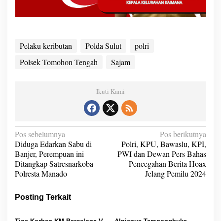
Pelaku keributan
Polda Sulut
polri
Polsek Tomohon Tengah
Sajam
Ikuti Kami
N
Pos sebelumnya
Pos berikutnya
Diduga Edarkan Sabu di
Polri, KPU, Bawaslu, KPI,
a
Banjer, Perempuan ini
PWI dan Dewan Pers Bahas
v
Ditangkap Satresnarkoba
Pencegahan Berita Hoax
Polresta Manado
Jelang Pemilu 2024
i
g
Posting Terkait
a
s