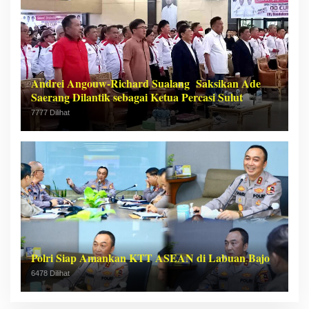
Andrei Angouw-Richard Sualang Saksikan Ade
Saerang Dilantik sebagai Ketua Percasi Sulut
7777 Dilihat
Polri Siap Amankan KTT ASEAN di Labuan Bajo
6478 Dilihat