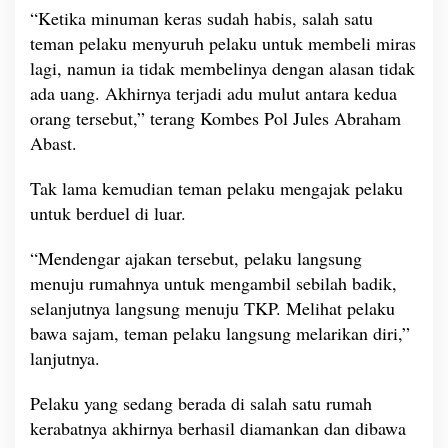
“Ketika minuman keras sudah habis, salah satu
o
n
teman pelaku menyuruh pelaku untuk membeli miras
D
lagi, namun ia tidak membelinya dengan alasan tidak
i
ada uang. Akhirnya terjadi adu mulut antara kedua
a
orang tersebut,” terang Kombes Pol Jules Abraham
m
a
Abast.
n
k
Tak lama kemudian teman pelaku mengajak pelaku
a
untuk berduel di luar.
n
P
“Mendengar ajakan tersebut, pelaku langsung
o
l
menuju rumahnya untuk mengambil sebilah badik,
i
selanjutnya langsung menuju TKP. Melihat pelaku
s
bawa sajam, teman pelaku langsung melarikan diri,”
i
lanjutnya.
Pelaku yang sedang berada di salah satu rumah
kerabatnya akhirnya berhasil diamankan dan dibawa