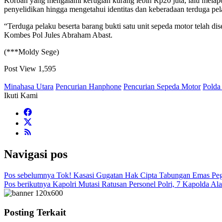
Korban yang mengalami kerugian kurang lebih Rp20 juta, lalu melapo
penyelidikan hingga mengetahui identitas dan keberadaan terduga p
“Terduga pelaku beserta barang bukti satu unit sepeda motor telah 
Kombes Pol Jules Abraham Abast.
(***Moldy Sege)
Post View
1,595
Minahasa Utara
Pencurian Hanphone
Pencurian Sepeda Motor
Polda
Ikuti Kami
Navigasi pos
Pos sebelumnya
Tok! Kasasi Gugatan Hak Cipta Tabungan Emas Pe
Pos berikutnya
Kapolri Mutasi Ratusan Personel Polri, 7 Kapolda Al
Posting Terkait