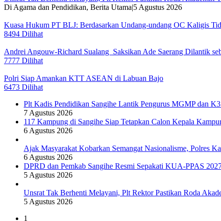
Di Agama dan Pendidikan, Berita Utama
|
5 Agustus 2026
Kuasa Hukum PT BLJ: Berdasarkan Undang-undang OC Kaligis Tida
8494 Dilihat
Andrei Angouw-Richard Sualang Saksikan Ade Saerang Dilantik seba
7777 Dilihat
Polri Siap Amankan KTT ASEAN di Labuan Bajo
6473 Dilihat
Plt Kadis Pendidikan Sangihe Lantik Pengurus MGMP dan K3S
7 Agustus 2026
117 Kampung di Sangihe Siap Tetapkan Calon Kepala Kampun
6 Agustus 2026
Ajak Masyarakat Kobarkan Semangat Nasionalisme, Polres Ka
6 Agustus 2026
DPRD dan Pemkab Sangihe Resmi Sepakati KUA-PPAS 2027
5 Agustus 2026
Unsrat Tak Berhenti Melayani, Plt Rektor Pastikan Roda Akad
5 Agustus 2026
1