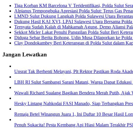
Tiga Korban KM Barcelona V Teridentifikasi, Polda Sulut Ser
Alpianus Tempongbuka Apresiasi Polda Sulut: Terus Gas Pen
LMND Sulut Dukung Langkah Polda Sulawesi Utara Berantas
Dukung Hasil KAI XVI, LPAI Sulawesi Utara Bersama Polda 
Ternyata Sudah Kalah di Mahkamah Agung, Demo Aliansi Pal
Sekkot Micler Lakat Penuhi Panggilan Polda Sulut Beri Kete
Diduga Sebar Berita Bohong, Udin Musa Dilaporkan ke Polda
Clay Dondokambey Beri Keterangan di Polda Sulut dalam K
Jangan Lewatkan
Unsrat Tak Berhenti Melayani, Plt Rektor Pastikan Roda Akad
LBH RI Sulut Sambangi Sarani Matani, Warga Dapat Edukasi
Wawali Richard Sualang Bagikan Bendera Merah Putih, Aja
Hesky Lintang Nahkodai FASI Manado, Siap Terbangkan Prest
Remaja Betel Winangun Juara 1, Ini Daftar 10 Besar Hasil
Penuh Sukacita! Pesta Kembang Api Hiasi Malam Terakhir P