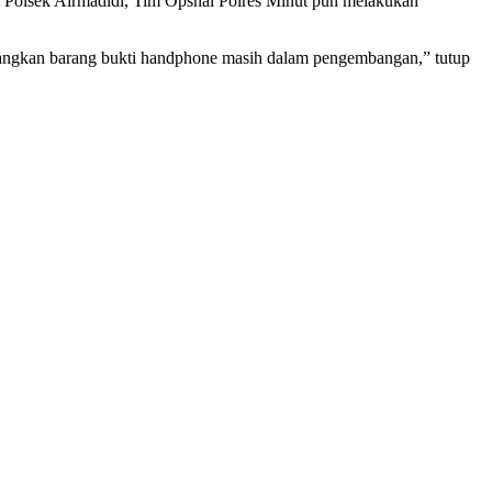
an Polsek Airmadidi, Tim Opsnal Polres Minut pun melakukan
Sedangkan barang bukti handphone masih dalam pengembangan,” tutup