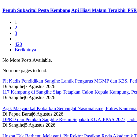
Penuh Sukacita! Pesta Kembang Api Hiasi Malam Terakhir PS
1
2
3
…
420
Berikutnya
No More Posts Available.
No more pages to load.
Plt Kadis Pendidikan Sangihe Lantik Pengurus MGMP dan K3S, Per
Di Sangihe
|
7 Agustus 2026
117 Kampung di Sangihe Siap Tetapkan Calon Kepala Kampung, Pe
Di Sangihe
|
6 Agustus 2026
Ajak Masyarakat Kobarkan Semangat Nasionalisme, Polres Kaimana 
Di Papua Barat
|
6 Agustus 2026
DPRD dan Pemkab Sangihe Resmi Sepakati KUA-PPAS 2027, Jadi
Di Sangihe
|
5 Agustus 2026
Unsrat Tak Berhenti Melayani, Plt Rektor Pastikan Roda Akademik T