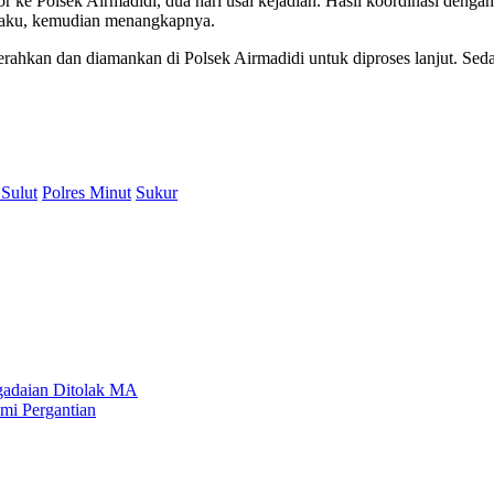
r ke Polsek Airmadidi, dua hari usai kejadian. Hasil koordinasi deng
elaku, kemudian menangkapnya.
diserahkan dan diamankan di Polsek Airmadidi untuk diproses lanjut. 
 Sulut
Polres Minut
Sukur
gadaian Ditolak MA
ami Pergantian