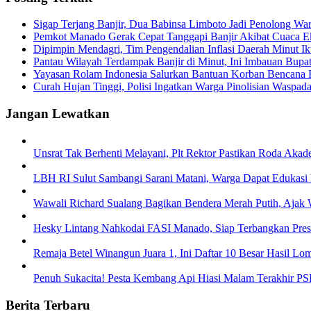
Sigap Terjang Banjir, Dua Babinsa Limboto Jadi Penolong W
Pemkot Manado Gerak Cepat Tanggapi Banjir Akibat Cuaca 
Dipimpin Mendagri, Tim Pengendalian Inflasi Daerah Minut Ik
Pantau Wilayah Terdampak Banjir di Minut, Ini Imbauan Bupa
Yayasan Rolam Indonesia Salurkan Bantuan Korban Bencana 
Curah Hujan Tinggi, Polisi Ingatkan Warga Pinolisian Waspad
Jangan Lewatkan
Unsrat Tak Berhenti Melayani, Plt Rektor Pastikan Roda Akad
LBH RI Sulut Sambangi Sarani Matani, Warga Dapat Edukasi
Wawali Richard Sualang Bagikan Bendera Merah Putih, Aja
Hesky Lintang Nahkodai FASI Manado, Siap Terbangkan Prest
Remaja Betel Winangun Juara 1, Ini Daftar 10 Besar Hasil
Penuh Sukacita! Pesta Kembang Api Hiasi Malam Terakhir P
Berita Terbaru