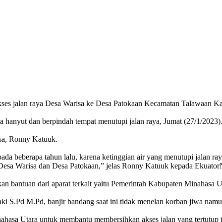
kses jalan raya Desa Warisa ke Desa Patokaan Kecamatan Talawaan Ka
 hanyut dan berpindah tempat menutupi jalan raya, Jumat (27/1/2023)
sa, Ronny Katuuk.
 pada beberapa tahun lalu, karena ketinggian air yang menutupi jalan r
ya Desa Warisa dan Desa Patokaan,” jelas Ronny Katuuk kepada Ekuato
n bantuan dari aparat terkait yaitu Pemerintah Kabupaten Minahasa U
ki S.Pd M.Pd, banjir bandang saat ini tidak menelan korban jiwa namu
hasa Utara untuk membantu membersihkan akses jalan yang tertutup tan