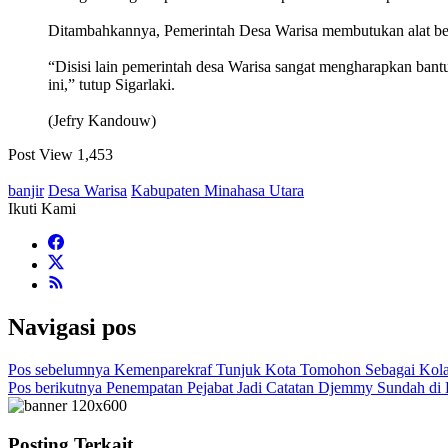
Ditambahkannya, Pemerintah Desa Warisa membutukan alat ber
“Disisi lain pemerintah desa Warisa sangat mengharapkan ban
ini,” tutup Sigarlaki.
(Jefry Kandouw)
Post View
1,453
banjir
Desa Warisa
Kabupaten Minahasa Utara
Ikuti Kami
Navigasi pos
Pos sebelumnya
Kemenparekraf Tunjuk Kota Tomohon Sebagai Kola
Pos berikutnya
Penempatan Pejabat Jadi Catatan Djemmy Sundah d
Posting Terkait