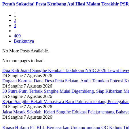
Penuh Sukacita! Pesta Kembang Api Hiasi Malam Terakhir PS
1
2
3
…
409
Berikutnya
No More Posts Available.
No more pages to load.
Dua Kali Juara! Sangihe Kembali Taklukkan NSIC 2026 Lewat Inv
Di Sangihe
|
7 Agustus 2026
Dugaan Korupsi Dana Desa Petta Selatan, Audit Temukan Potensi K
Di Sangihe
|
7 Agustus 2026
30 Putra-Putri Terbaik Sangihe Mulai Digembleng, Siap Kibarkan M
Di Sangihe
|
7 Agustus 2026
Kejari Sangihe Bekali Mahasiswa Baru Polnustar tentang Pencegaha
Di Sangihe
|
7 Agustus 2026
Jaksa Masuk Sekolah, Kejari Sangihe Edukasi Pelajar tentang Bahay
Di Sangihe
|
7 Agustus 2026
Kuasa Hukum PT BLJ: Berdasarkan Undang-undang OC Kaligis Tida