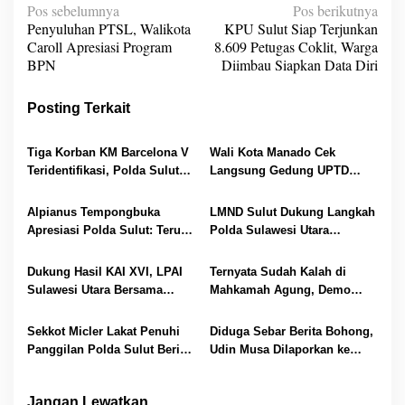
N
Pos sebelumnya
Pos berikutnya
Penyuluhan PTSL, Walikota
KPU Sulut Siap Terjunkan
a
Caroll Apresiasi Program
8.609 Petugas Coklit, Warga
v
BPN
Diimbau Siapkan Data Diri
i
Posting Terkait
g
a
Tiga Korban KM Barcelona V
Wali Kota Manado Cek
s
Teridentifikasi, Polda Sulut
Langsung Gedung UPTD
i
Serahkan Jenazah ke
PPA: Siap Jadi Rumah Aman
Keluarga
untuk ODGJ, Perempuan dan
p
Alpianus Tempongbuka
LMND Sulut Dukung Langkah
Anak
Apresiasi Polda Sulut: Terus
Polda Sulawesi Utara
o
Gas Penanganan Korupsi
Berantas Korupsi Sampai ke
s
Akar Rumput
Dukung Hasil KAI XVI, LPAI
Ternyata Sudah Kalah di
Sulawesi Utara Bersama
Mahkamah Agung, Demo
Polda Sulut Perkuat
Aliansi Pala Manado Salah
Perlindungan Anak
Alamat
Sekkot Micler Lakat Penuhi
Diduga Sebar Berita Bohong,
Panggilan Polda Sulut Beri
Udin Musa Dilaporkan ke
Keterangan Dana Hibah
Polda Sulut
Jangan Lewatkan