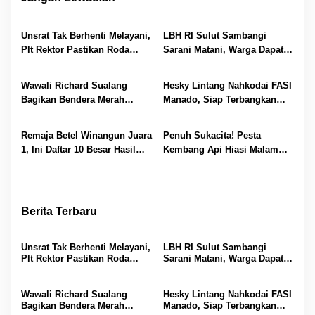
Unsrat Tak Berhenti Melayani,
LBH RI Sulut Sambangi
Plt Rektor Pastikan Roda
Sarani Matani, Warga Dapat
Akademik Tetap Berjalan
Edukasi Hukum dan Akses
Bantuan Gratis
Wawali Richard Sualang
Hesky Lintang Nahkodai FASI
Bagikan Bendera Merah
Manado, Siap Terbangkan
Putih, Ajak Warga Kobarkan
Prestasi dan Cetak Atlet
Semangat Kemerdekaan
Dirgantara Muda
Remaja Betel Winangun Juara
Penuh Sukacita! Pesta
1, Ini Daftar 10 Besar Hasil
Kembang Api Hiasi Malam
Lomba Small Mixed Choir
Terakhir PSR GMIM 2026, Pnt
PSR GMIM 2026
Richard Sualang Sampaikan
Terima Kasih
Berita Terbaru
Unsrat Tak Berhenti Melayani,
LBH RI Sulut Sambangi
Plt Rektor Pastikan Roda
Sarani Matani, Warga Dapat
Akademik Tetap Berjalan
Edukasi Hukum dan Akses
Bantuan Gratis
Wawali Richard Sualang
Hesky Lintang Nahkodai FASI
Bagikan Bendera Merah
Manado, Siap Terbangkan