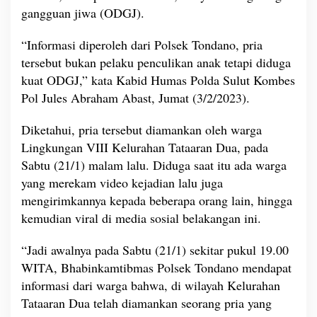
D
gangguan jiwa (ODGJ).
i
c
“Informasi diperoleh dari Polsek Tondano, pria
u
tersebut bukan pelaku penculikan anak tetapi diduga
r
i
kuat ODGJ,” kata Kabid Humas Polda Sulut Kombes
g
Pol Jules Abraham Abast, Jumat (3/2/2023).
a
i
Diketahui, pria tersebut diamankan oleh warga
P
Lingkungan VIII Kelurahan Tataaran Dua, pada
e
n
Sabtu (21/1) malam lalu. Diduga saat itu ada warga
c
yang merekam video kejadian lalu juga
u
mengirimkannya kepada beberapa orang lain, hingga
l
kemudian viral di media sosial belakangan ini.
i
k
A
“Jadi awalnya pada Sabtu (21/1) sekitar pukul 19.00
n
WITA, Bhabinkamtibmas Polsek Tondano mendapat
a
informasi dari warga bahwa, di wilayah Kelurahan
k
Tataaran Dua telah diamankan seorang pria yang
d
i