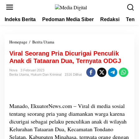
L
e
w
Indeks Berita
Pedoman Media Siber
Redaksi
Tent
a
t
i
k
Homepage
/
Berita Utama
V
e
i
k
Viral Seorang Pria Dicurigai Penculik
r
o
Anak di Tataaran Dua, Ternyata ODGJ
a
n
l
t
Nova
3 Februari 2023
S
Berita Utama
,
Hukum Dan Kriminal
1516 Dilihat
e
e
n
o
r
a
n
Manado, EkuatorNews.com – Viral di media sosial
g
tentang seorang pria yang diamankan warga karena
P
dicurigai sebagai pelaku penculikan anak di wilayah
r
Kelurahan Tataaran Dua, Kecamatan Tondano
i
a
Selatan, Kabupaten Minahasa, ternyata orang dengan