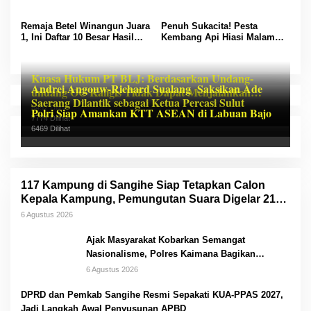
Putih, Ajak Warga Kobarkan
Prestasi dan Cetak Atlet
Semangat Kemerdekaan
Dirgantara Muda
Remaja Betel Winangun Juara
Penuh Sukacita! Pesta
1, Ini Daftar 10 Besar Hasil
Kembang Api Hiasi Malam
Lomba Small Mixed Choir
Terakhir PSR GMIM 2026, Pnt
PSR GMIM 2026
Richard Sualang Sampaikan
Terima Kasih
Kuasa Hukum PT BLJ: Berdasarkan Undang-
Andrei Angouw-Richard Sualang Saksikan Ade
undang OC Kaligis Tidak Dapat Menjalankan
Saerang Dilantik sebagai Ketua Percasi Sulut
Profesi Advokat
8492 Dilihat
Polri Siap Amankan KTT ASEAN di Labuan Bajo
7774 Dilihat
6469 Dilihat
117 Kampung di Sangihe Siap Tetapkan Calon
Kepala Kampung, Pemungutan Suara Digelar 21
Oktober 2026
6 Agustus 2026
Ajak Masyarakat Kobarkan Semangat
Nasionalisme, Polres Kaimana Bagikan
Bendera Merah Putih Jelang Hut RI
6 Agustus 2026
DPRD dan Pemkab Sangihe Resmi Sepakati KUA-PPAS 2027,
Jadi Langkah Awal Penyusunan APBD