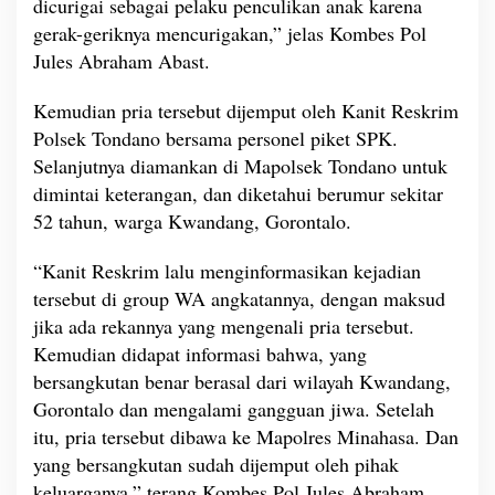
dicurigai sebagai pelaku penculikan anak karena
T
gerak-geriknya mencurigakan,” jelas Kombes Pol
a
Jules Abraham Abast.
t
a
Kemudian pria tersebut dijemput oleh Kanit Reskrim
a
r
Polsek Tondano bersama personel piket SPK.
a
Selanjutnya diamankan di Mapolsek Tondano untuk
n
dimintai keterangan, dan diketahui berumur sekitar
D
52 tahun, warga Kwandang, Gorontalo.
u
a
,
“Kanit Reskrim lalu menginformasikan kejadian
T
tersebut di group WA angkatannya, dengan maksud
e
jika ada rekannya yang mengenali pria tersebut.
r
Kemudian didapat informasi bahwa, yang
n
y
bersangkutan benar berasal dari wilayah Kwandang,
a
Gorontalo dan mengalami gangguan jiwa. Setelah
t
itu, pria tersebut dibawa ke Mapolres Minahasa. Dan
a
yang bersangkutan sudah dijemput oleh pihak
O
D
keluarganya,” terang Kombes Pol Jules Abraham